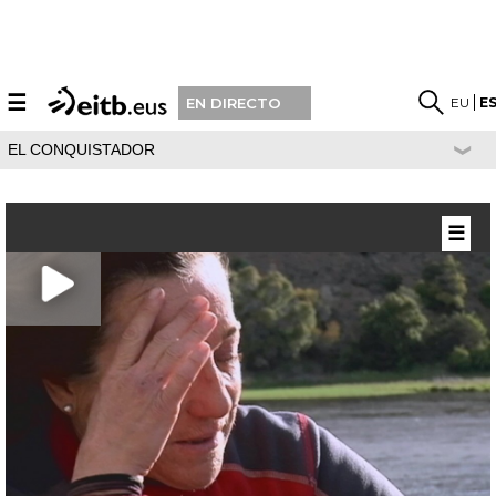
☰
EU
E
EN DIRECTO
EL CONQUISTADOR
☰