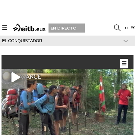
☰
EU
E
EN DIRECTO
EL CONQUISTADOR
☰