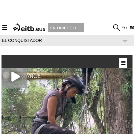
☰
EU
E
EN DIRECTO
EL CONQUISTADOR
☰