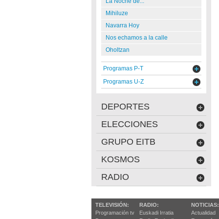
La Noche de...
Mihiluze
Navarra Hoy
Nos echamos a la calle
Oholtzan
Programas P-T
Programas U-Z
DEPORTES
ELECCIONES
GRUPO EITB
KOSMOS
RADIO
TELEVISIÓN:
RADIO:
NOTICIAS:
Programación tv
Euskadi Irratia
Actualidad