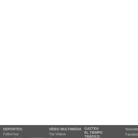
GAZTEA
DEPORTES:
VÍDEO MULTIMEDIA
Newslet
EL TIEMPO
Fútbol hoy
Top Vídeos
Facebo
TRÁFICO