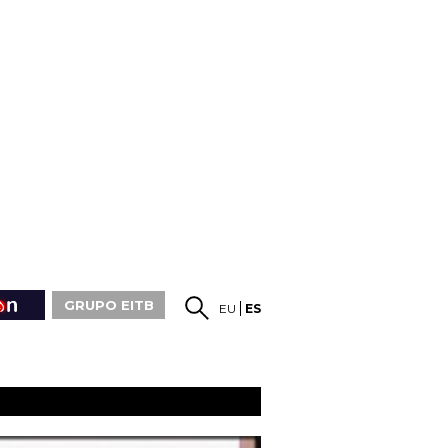
GRUPO EITB
EU
ES