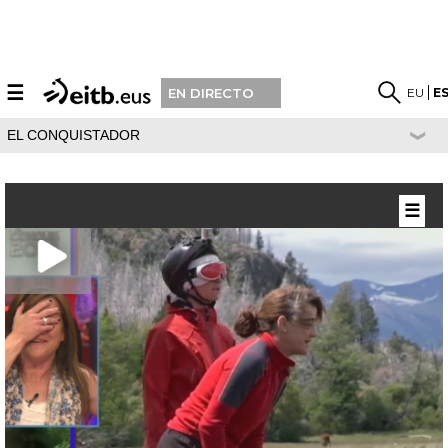
☰
EU
E
EN DIRECTO
EL CONQUISTADOR
☰