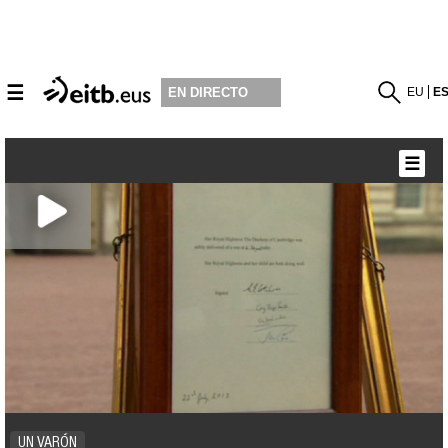
☰
EU
E
EN DIRECTO
☰
UN VARÓN