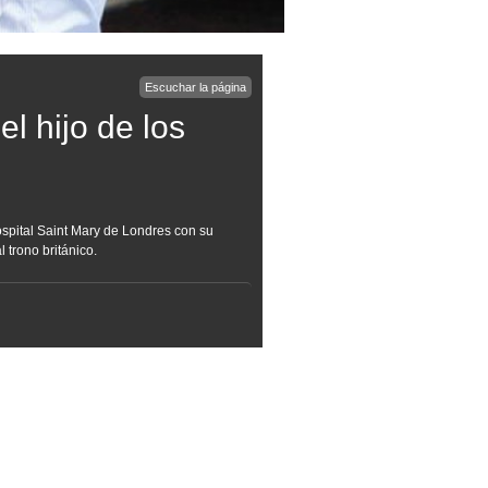
Escuchar la página
l hijo de los
spital Saint Mary de Londres con su
 trono británico.