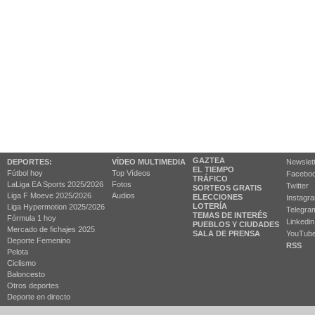
GAZTEA
DEPORTES:
VÍDEO MULTIMEDIA
Newslet
EL TIEMPO
Fútbol hoy
Top Vídeos
Facebo
TRÁFICO
LaLiga EA Sports 2025/2026
Fotos
Twitter
SORTEOS GRATIS
Liga F Moeve 2025/2026
Audios
ELECCIONES
Instagr
LOTERÍA
Liga Hypermotion 2025/2026
Telegra
TEMAS DE INTERÉS
Fórmula 1 hoy
Linkedin
PUEBLOS Y CIUDADES
Mercado de fichajes 2025
SALA DE PRENSA
YouTub
Deporte Femenino
RSS
Pelota
Ciclismo
Baloncesto
Otros deportes
Deporte en directo