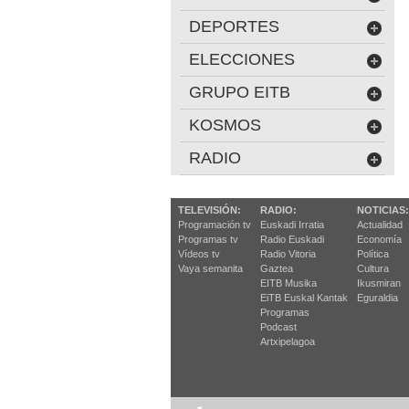
DEPORTES
ELECCIONES
GRUPO EITB
KOSMOS
RADIO
TELEVISIÓN:
RADIO:
NOTICIAS:
Programación tv
Euskadi Irratia
Actualidad
Programas tv
Radio Euskadi
Economía
Vídeos tv
Radio Vitoria
Política
Vaya semanita
Gaztea
Cultura
EITB Musika
Ikusmiran
EiTB Euskal Kantak
Eguraldia
Programas
Podcast
Artxipelagoa