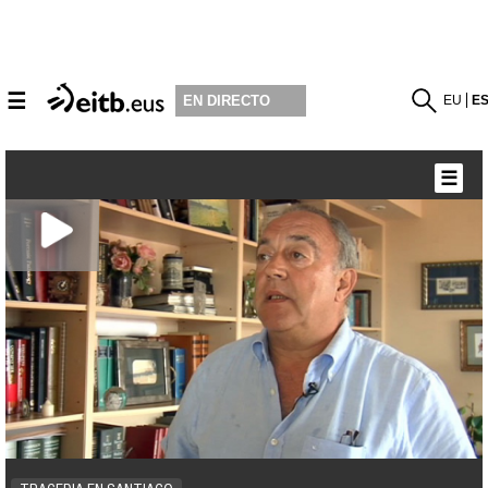
☰
EU
E
EN DIRECTO
☰