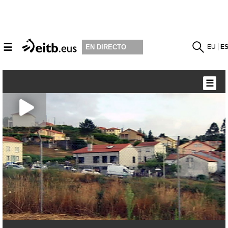
☰
EU
E
EN DIRECTO
☰