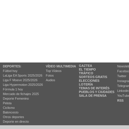
GAZTEA
DEPORTES:
VÍDEO MULTIMEDIA
Newslet
EL TIEMPO
Fútbol hoy
Top Vídeos
Facebo
TRÁFICO
LaLiga EA Sports 2025/2026
Fotos
Twitter
SORTEOS GRATIS
Liga F Moeve 2025/2026
Audios
ELECCIONES
Instagr
LOTERÍA
Liga Hypermotion 2025/2026
Telegra
TEMAS DE INTERÉS
Fórmula 1 hoy
Linkedin
PUEBLOS Y CIUDADES
Mercado de fichajes 2025
SALA DE PRENSA
YouTub
Deporte Femenino
RSS
Pelota
Ciclismo
Baloncesto
Otros deportes
Deporte en directo