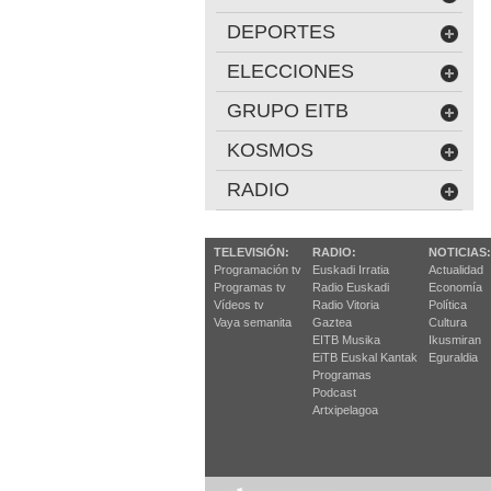
DEPORTES
ELECCIONES
GRUPO EITB
KOSMOS
RADIO
TELEVISIÓN:
RADIO:
NOTICIAS:
Programación tv
Euskadi Irratia
Actualidad
Programas tv
Radio Euskadi
Economía
Vídeos tv
Radio Vitoria
Política
Vaya semanita
Gaztea
Cultura
EITB Musika
Ikusmiran
EiTB Euskal Kantak
Eguraldia
Programas
Podcast
Artxipelagoa