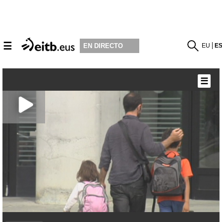
☰
EU
E
EN DIRECTO
☰