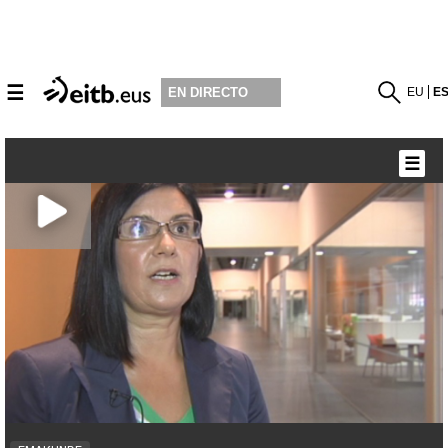
☰
EU
E
EN DIRECTO
☰