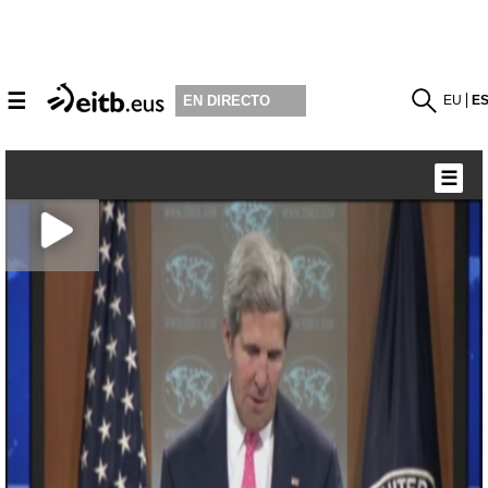
☰
EU
E
EN DIRECTO
☰