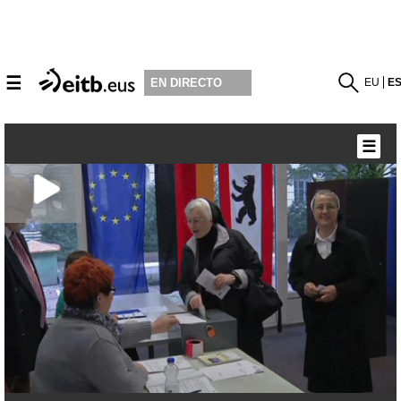
☰
EU
E
EN DIRECTO
☰