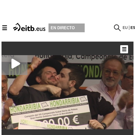
☰
EU
E
EN DIRECTO
☰