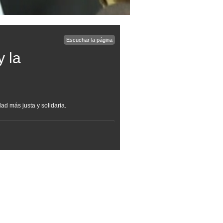
Escuchar la página
y la
d más justa y solidaria.