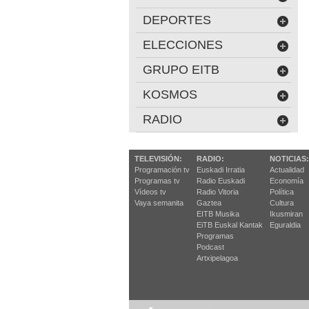
DEPORTES
ELECCIONES
GRUPO EITB
KOSMOS
RADIO
TELEVISIÓN:
RADIO:
NOTICIAS:
Programación tv
Euskadi Irratia
Actualidad
Programas tv
Radio Euskadi
Economía
Vídeos tv
Radio Vitoria
Política
Vaya semanita
Gaztea
Cultura
EITB Musika
Ikusmiran
EiTB Euskal Kantak
Eguraldia
Programas
Podcast
Artxipelagoa