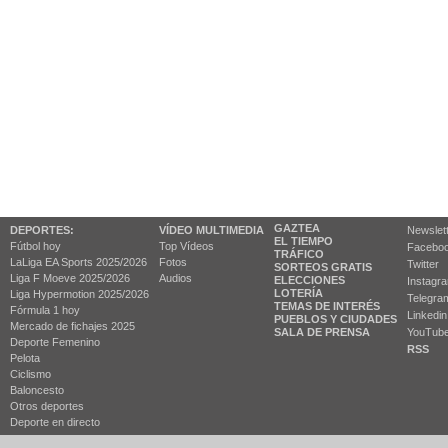
GAZTEA
DEPORTES:
VÍDEO MULTIMEDIA
Newslet
EL TIEMPO
Fútbol hoy
Top Vídeos
Facebo
TRÁFICO
LaLiga EA Sports 2025/2026
Fotos
Twitter
SORTEOS GRATIS
Liga F Moeve 2025/2026
Audios
ELECCIONES
Instagr
LOTERÍA
Liga Hypermotion 2025/2026
Telegra
TEMAS DE INTERÉS
Fórmula 1 hoy
Linkedin
PUEBLOS Y CIUDADES
Mercado de fichajes 2025
SALA DE PRENSA
YouTub
Deporte Femenino
RSS
Pelota
Ciclismo
Baloncesto
Otros deportes
Deporte en directo