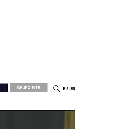
GRUPO EITB
EU
ES