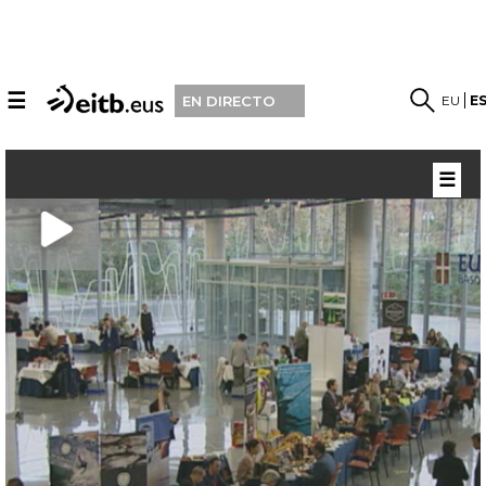
☰
EU
E
EN DIRECTO
☰