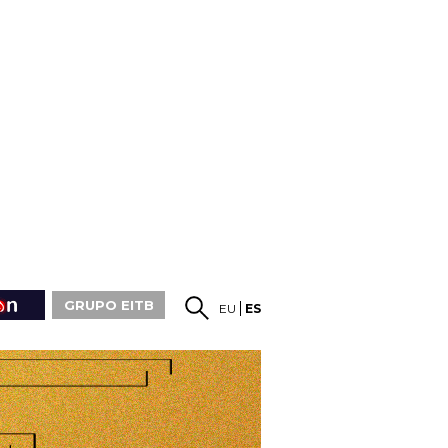
GRUPO EITB
EU
ES