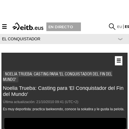
☰
EU
E
EN DIRECTO
EL CONQUISTADOR
☰
NOELIA TRUEBA: CASTING PARA 'EL CONQUISTADOR DEL FIN DEL
MUNDO'
Noelia Trueba: Casting para 'El Conquistador del Fin
del Mundo'
Última actualización:
21/10/2010
09:41
(UTC+2)
Es muy deportista: practica taekwondo, conoce la sokatira y le gusta la pelota.