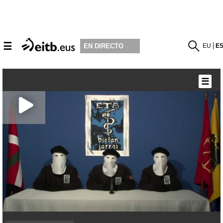
☰
EU
E
EN DIRECTO
☰