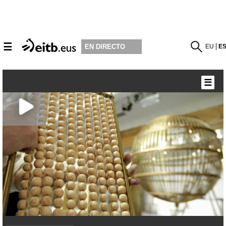
☰
EU
E
EN DIRECTO
☰