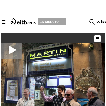
☰
EU
E
EN DIRECTO
☰