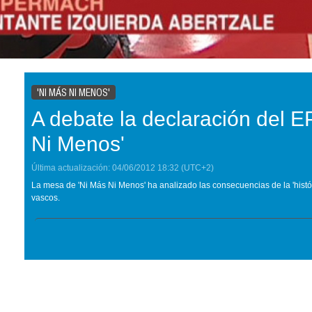
'NI MÁS NI MENOS'
A debate la declaración del 
Ni Menos'
Última actualización:
04/06/2012
18:32
(UTC+2)
La mesa de 'Ni Más Ni Menos' ha analizado las consecuencias de la 'histór
vascos.