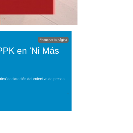
Escuchar la página
EPPK en 'Ni Más
ica' declaración del colectivo de presos