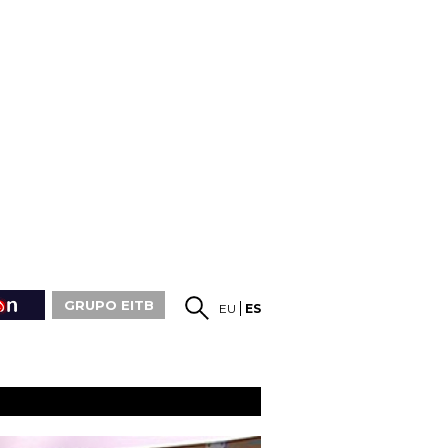
GRUPO EITB
EU
ES