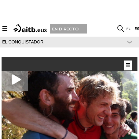
☰
EU
E
EN DIRECTO
EL CONQUISTADOR
☰