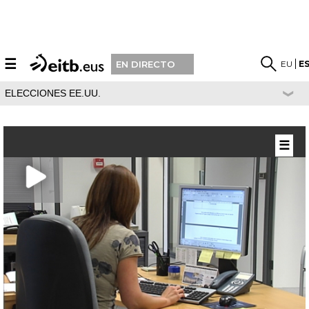
☰
EU
E
EN DIRECTO
ELECCIONES EE.UU.
☰