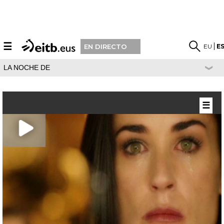
☰
EU
E
EN DIRECTO
LA NOCHE DE
☰