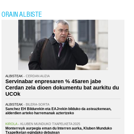
ORAIN ALBISTE
ALBISTEAK
CERDAN AUZIA
Servinabar enpresaren % 45aren jabe
Cerdan zela dioen dokumentu bat aurkitu du
UCOk
ALBISTEAK
BILERA-SORTA
Sanchez EH Bildurekin eta EAJrekin bilduko da asteazkenean,
alderdien arteko harremanak aztertzeko
KIROLA
KLUBEN MUNDUKO TXAPELKETA 2025
Monterreyk aurpegia eman du Interren aurka, Kluben Munduko
Txapelketan egindako debutean