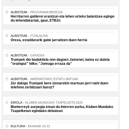
ALBISTEAK
PROGRAMA BEREZIA
Herritarren galderei erantzun eta lehen urteko balantzea egingo
du lehendakariak, gaur, ETB2n
ALBISTEAK
ITZALALDIA
Orexa, estaldurarik gabe jarraitzen duen herria
ALBISTEAK
GATAZKA
Trumpek dio badakitela non dagoen Jamenei, baina ez dutela
"oraingoz" hilko: "Jomuga erraza da"
ALBISTEAK
AMERIKETAKO ESTATU BATUAK
Zer dakigu Trumpek bere izenarekin martxan jarri nahi duen
telefono zerbitzuari buruz?
KIROLA
KLUBEN MUNDUKO TXAPELKETA 2025
Monterreyk aurpegia eman du Interren aurka, Kluben Munduko
Txapelketan egindako debutean
KULTURA
EKAINAK 19-21