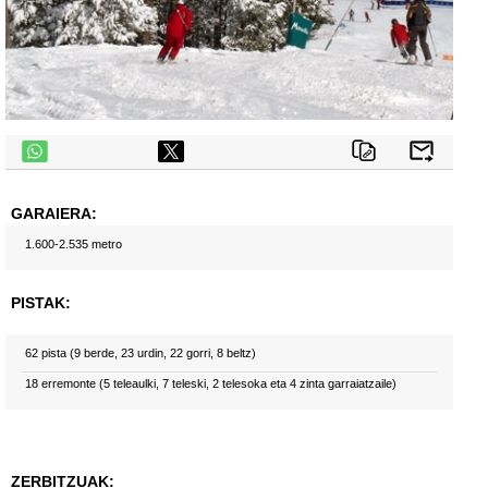
telegram
GARAIERA:
1.600-2.535 metro
PISTAK:
62 pista (9 berde, 23 urdin, 22 gorri, 8 beltz)
18 erremonte (5 teleaulki, 7 teleski, 2 telesoka eta 4 zinta garraiatzaile)
ZERBITZUAK: