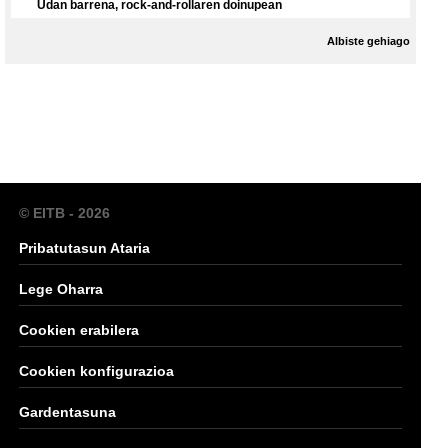
Udan barrena, rock-and-rollaren doinupean
Albiste gehiago
© EITB - 2026
Pribatutasun Ataria
Lege Oharra
Cookien erabilera
Cookien konfigurazioa
Gardentasuna