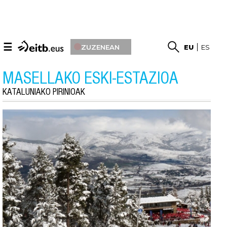
☰
ZUZENEAN
EU
ES
MASELLAKO ESKI-ESTAZIOA
KATALUNIAKO PIRINIOAK