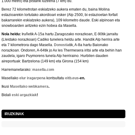
1.000 metro) eta pistarik luzeena (7 km) du.
Berez 72 kilometrotan eskiatzeko aukera ematen du, baina Molina
estazioarekin lortutako akordioari esker (Alp 2500, bi estazioetan forfait
bakarrarekin eskiatzeko aukera), 109 kilometro daude. Eski alpinoan eta
snowboarden aritzeko ezin hobea da Masella.
Nola heldu:
Iruñetik A-15a hartu Zaragozako norazkoan, E-90tik jarraitu
(Lleidako norazkoan) Cadiko tunelera heldu arte. Handik Alp herrira arte
eta 7 kilometrora dago Masella.
Donostia
tik, A-8a hartu Baionako
norazkoan. Ondoren, A-64tik jo Ax les Thermesera iritsi arte eta behin han
zaudela, igaro Puymorens tunela Alp herriraino. Hurbilen dauden
aireportuak: Bartzelona (149 km) eta Girona (154 km)
Harremanetarako:
masella.com
Masellako
elur iragarpena
kontsultatu
eitb.eus
-en
.
Ikusi
Masellako webkamera
.
Bidali
eski argazkiak
!
IRUZKINAK