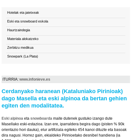
Hotelak eta jatetxeak
Eski eta snowboard eskola
Haurtzaindegia
Materiala alokatzeko
Zerbitzu medikua
Snowpark (La Plata)
ITURRIA:
www.infonieve.es
Cerdanyako haranean (Kataluniako Pirinioak)
dago Masella eta eski alpinoa da bertan gehien
egiten den modalitatea.
Eski alpinoa
eta
snowboarda
maite dutenek gustuko izango dute
Masellako eski-estazioa. Izan ere, iparraldera begira dago (pisten % 90k
orientazio hori dauka), elur artifiziala egiteko 454 kanoi dituzte eta basoak
dira nagusi. Horrez gain, ekialdeko Pirinioetako desnibel handiena (ia