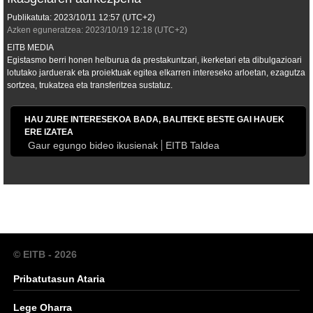
Publikatuta:
2023/10/11
12:57
(UTC+2)
Azken eguneratzea:
2023/10/19
12:18
(UTC+2)
EITB MEDIA
Egistasmo berri honen helburua da prestakuntzari, ikerketari eta dibulgazioari
lotutako jarduerak eta proiektuak egitea elkarren intereseko arloetan, ezagutza
sortzea, trukatzea eta transferitzea sustatuz.
HAU ZURE INTERESEKOA BADA, BALITEKE BESTE GAI HAUEK
ERE IZATEA
Gaur egungo bideo ikusienak
EITB Taldea
© EITB - 2026
Pribatutasun Ataria
Lege Oharra