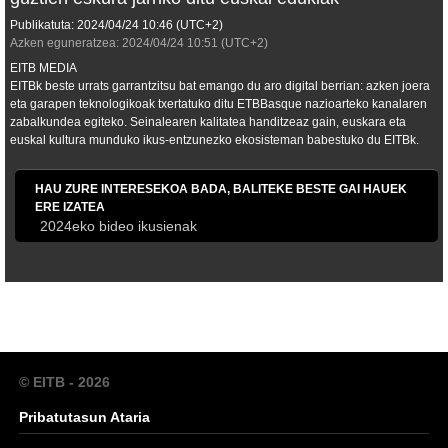
Publikatuta:
2024/04/24
10:46
(UTC+2)
Azken eguneratzea:
2024/04/24
10:51
(UTC+2)
EITB MEDIA
EITBk beste urrats garrantzitsu bat emango du aro digital berrian: azken joera
eta garapen teknologikoak txertatuko ditu ETBBasque nazioarteko kanalaren
zabalkundea egiteko. Seinalearen kalitatea handitzeaz gain, euskara eta
euskal kultura munduko ikus-entzunezko ekosisteman babestuko du EITBk.
HAU ZURE INTERESEKOA BADA, BALITEKE BESTE GAI HAUEK
ERE IZATEA
2024eko bideo ikusienak
© EITB - 2026
Pribatutasun Ataria