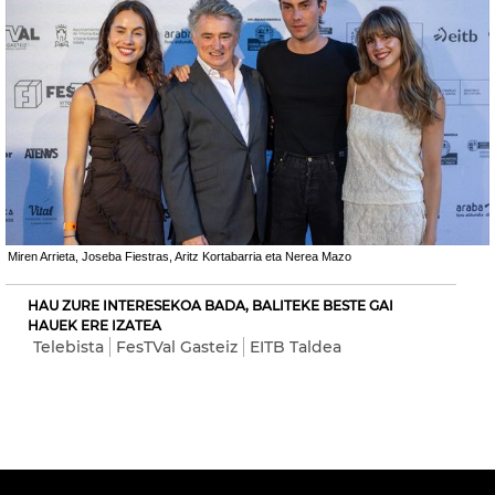
Miren Arrieta, Joseba Fiestras, Aritz Kortabarria eta Nerea Mazo
HAU ZURE INTERESEKOA BADA, BALITEKE BESTE GAI
HAUEK ERE IZATEA
Telebista
FesTVal Gasteiz
EITB Taldea