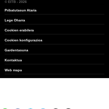
© EITB - 2026
Pribatutasun Ataria
Lege Oharra
Cookien erabilera
Cookien konfigurazioa
Gardentasuna
Kontaktua
Web mapa