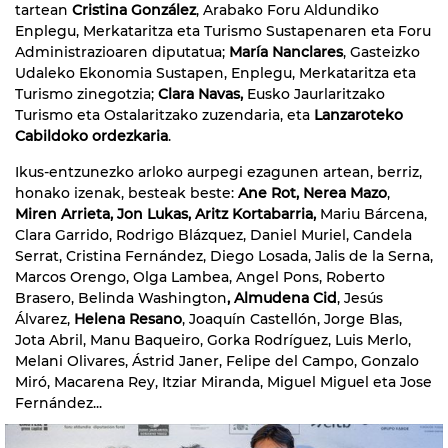
tartean
Cristina González
, Arabako Foru Aldundiko
Enplegu, Merkataritza eta Turismo Sustapenaren eta Foru
Administrazioaren diputatua;
María Nanclares
, Gasteizko
Udaleko Ekonomia Sustapen, Enplegu, Merkataritza eta
Turismo zinegotzia;
Clara Navas,
Eusko Jaurlaritzako
Turismo eta Ostalaritzako zuzendaria, eta
Lanzaroteko
Cabildoko ordezkaria
.
Ikus-entzunezko arloko aurpegi ezagunen artean, berriz,
honako izenak, besteak beste:
Ane Rot,
Nerea Mazo
,
Miren Arrieta, Jon Lukas, Aritz Kortabarria,
Mariu Bárcena,
Clara Garrido, Rodrigo Blázquez, Daniel Muriel, Candela
Serrat, Cristina Fernández, Diego Losada, Jalis de la Serna,
Marcos Orengo, Olga Lambea, Angel Pons, Roberto
Brasero, Belinda Washington
, Almudena Cid
, Jesús
Álvarez,
Helena Resano
, Joaquín Castellón, Jorge Blas,
Jota Abril, Manu Baqueiro, Gorka Rodríguez, Luis Merlo,
Melani Olivares, Ástrid Janer, Felipe del Campo, Gonzalo
Miró, Macarena Rey, Itziar Miranda, Miguel Miguel eta Jose
Fernández...