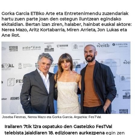
Gorka Garcia ETBko Arte eta Entretenimendu zuzendariak
hartu zuen parte joan den ostegun iluntzean egindako
ekitaldian. Bertan izan ziren, halaber, hainbat euskal aktore:
Nerea Mazo, Aritz Kortabarria, Miren Arrieta, Jon Lukas eta
Ane Rot.
Joseba Fiestras, Nerea Mazo eta Gorka Garcia. Argazkia: FesTVal.
Irailaren 7tik 12ra ospatuko den Gasteizko FesTVal
telebista jaialdiaren 18. edizioaren aurkezpena
egin zen