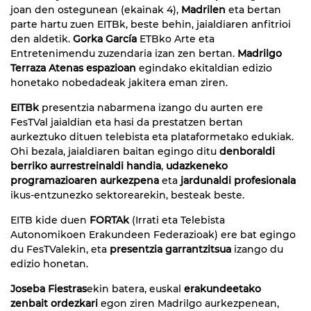
joan den ostegunean (ekainak 4),
Madrilen
eta bertan
parte hartu zuen EITBk, beste behin, jaialdiaren anfitrioi
den aldetik.
Gorka García
ETBko Arte eta
Entretenimendu zuzendaria izan zen bertan.
Madrilgo
Terraza Atenas espazioan
egindako ekitaldian edizio
honetako nobedadeak jakitera eman ziren.
EITBk
presentzia nabarmena izango du aurten ere
FesTVal jaialdian eta hasi da prestatzen bertan
aurkeztuko dituen telebista eta plataformetako edukiak.
Ohi bezala, jaialdiaren baitan egingo ditu
denboraldi
berriko aurrestreinaldi handia
,
udazkeneko
programazioaren aurkezpena
eta
jardunaldi profesionala
ikus-entzunezko sektorearekin, besteak beste.
EITB kide duen
FORTAk
(Irrati eta Telebista
Autonomikoen Erakundeen Federazioak) ere bat egingo
du FesTValekin, eta
presentzia garrantzitsua
izango du
edizio honetan.
Joseba Fiestras
ekin batera, euskal
erakundeetako
zenbait ordezkari
egon ziren Madrilgo aurkezpenean,