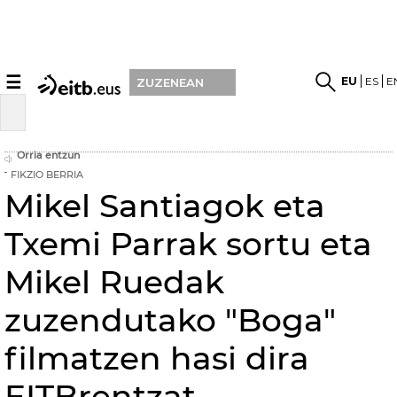
☰
EU
ES
E
ZUZENEAN
Orria entzun
FIKZIO BERRIA
Mikel Santiagok eta
Txemi Parrak sortu eta
Mikel Ruedak
zuzendutako "Boga"
filmatzen hasi dira
EITBrentzat