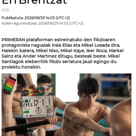
EITB
Publikatuta:
2026/06/29
14:03
(UTC+2)
Azken eguneratzea:
2026/06/29
14:03
(UTC+2)
PRIMERAN plataforman estreinatuko den fikzioaren
protagonista nagusiak Iraia Elias eta Mikel Losada dira.
Haiekin batera, Mikel Niso, Mikel Kaye, Iker Roca, Markel
Sainz eta Ander Martinez ditugu, besteak beste. Mikel
Santiagok eleberritik fikzio seriatura jauzi egingo du
proiektu honekin.