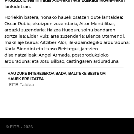
Producciones Innatas AI
E-rekin eta
Euskadi Movie
-rekin
lankidetzan.
Horiekin batera, honako hauek osatzen dute lantaldea:
Oscar Rubio, ekoizpen zuzendaria; Aitor Mendilíbar,
argazki zuzendaria; Haizea Huegun, soinu bandaren
sortzailea; Eider Ruiz, arte zuzendaria; Blanca Otamendi,
makillaje burua; Aitziber Alor, ile-apaindegiko arduraduna;
Karla Biondini eta Itxaso Beistegui, jantzien
diseinatzaileak; Ángel Armada, postprodukzioko
arduraduna; eta Josu Bilbao, castingaren arduraduna.
HAU ZURE INTERESEKOA BADA, BALITEKE BESTE GAI
HAUEK ERE IZATEA
EITB Taldea
© EITB - 2026