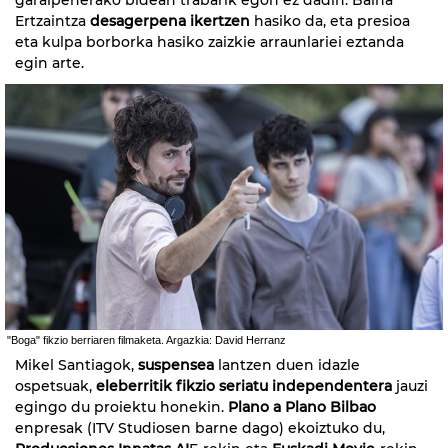
Ertzaintza
desagerpena ikertzen
hasiko da, eta presioa
eta kulpa borborka hasiko zaizkie arraunlariei eztanda
egin arte.
"Boga" fikzio berriaren filmaketa. Argazkia: David Herranz
Mikel Santiagok,
suspensea
lantzen duen idazle
ospetsuak,
eleberritik fikzio seriatu independentera
jauzi
egingo du proiektu honekin.
Plano a Plano Bilbao
enpresak (ITV Studiosen barne dago) ekoiztuko du,