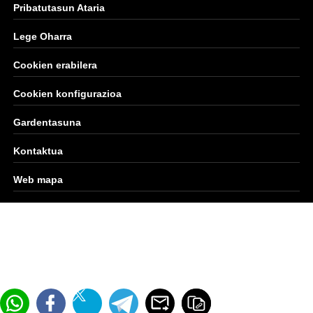
Pribatutasun Ataria
Lege Oharra
Cookien erabilera
Cookien konfigurazioa
Gardentasuna
Kontaktua
Web mapa