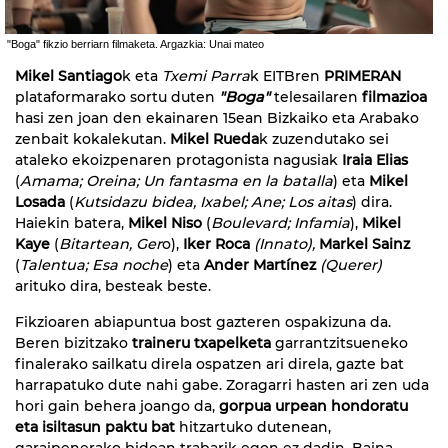
"Boga" fikzio berriarn filmaketa. Argazkia: Unai mateo
Mikel Santiago
k eta
Txemi Parra
k EITBren
PRIMERAN
plataformarako sortu duten
"Boga"
telesailaren
filmazioa
hasi zen joan den ekainaren 15ean Bizkaiko eta Arabako
zenbait kokalekutan.
Mikel Rueda
k zuzendutako sei
ataleko ekoizpenaren protagonista nagusiak
Iraia Elias
(
Amama; Oreina; Un fantasma en la batalla
) eta
Mikel
Losada
(
Kutsidazu bidea, Ixabel; Ane; Los aitas
) dira.
Haiekin batera,
Mikel Niso
(
Boulevard; Infamia
),
Mikel
Kaye
(
Bitartean, Ger
o),
Iker Roca
(Innato),
Markel Sainz
(
Talentua; Esa noche
) eta
Ander Martínez
(Querer)
arituko dira, besteak beste.
Fikzioaren abiapuntua bost gazteren ospakizuna da.
Beren bizitzako
traineru txapelketa
garrantzitsueneko
finalerako sailkatu direla ospatzen ari direla, gazte bat
harrapatuko dute nahi gabe. Zoragarri hasten ari zen uda
hori gain behera joango da,
gorpua urpean hondoratu
eta isiltasun paktu bat
hitzartuko dutenean,
garaipenerako bidean trabarik egon ez dadin. Baina