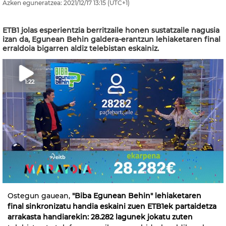
Azken eguneratzea:
2021/12/17
13:15
(UTC+1)
ETB1 jolas esperientzia berritzaile honen sustatzaile nagusia
izan da, Egunean Behin galdera-erantzun lehiaketaren final
erraldoia bigarren aldiz telebistan eskainiz.
1:22
Ostegun gauean,
"Biba Egunean Behin" lehiaketaren
final sinkronizatu handia eskaini zuen ETB1ek partaidetza
arrakasta handiarekin: 28.282 lagunek jokatu zuten