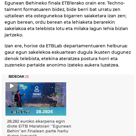
Egunean Behineko finala ETB1erako orain ere. Techno-
taiment formatuaren bidez, bide berri bat urratu zen
uztailean eta ostegunekoa bigarren saiaketara izan zen;
egun berean, ordu berean eta lehiaketa berarekin
sakelakoa eta telebista lotu eta milaka lagun lehia bizian
jartzeko.
Izan ere, horixe da ETBLab departamentuaren helburua:
gaur egun sakelekoa eskuartean dugula ikusten dugunez
denok telebista, etekina ateratzea postura horri eta
zuzeneko partaide anonimo izateko aukera luzatzea.
BIDEOAK
(1)
28.282 euroko ekarpena egin
diote EITB Maratoiari ''Egunean
Behin''en finalean parte hartu
duten lagunek