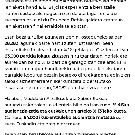
telebista eta telefono mugikorraren bidezko aldibereko
lehiaketa handia. ETB1 jolas esperientzia berritzaile
honen sustatzaile nagusia izan da eta bigarren aldiz
zuzenean eskaini du Egunean Behin galdera-erantzun
lehiaketaren final erraldoia telebistan.
Esan bezala, "Biba Egunean Behin" osteguneko saioan
28.282
lagunek parte hartu zuten, uztailaren 15ean
eskainitako finalean baino % 12 gehiagok. Guztien artean
63.000 partida jokatu zituzten hiru txandatan
, horiek ere
aurrekoan baino % 12 partida gehiago izan zirelarik. EITB
Maratoiaren egun handiarekin bat eginez, lehiaketaren
partaide kopurua bezain besteko diru ekarpena egin zion
saioak alzheimerraren ikerkuntzara bideratutako
elkartasun ekimenari, 28.282 euro hain zuzen ere.
Halaber, Maddalen Arzallusek eta Xabier Sukiak
aurkeztutako saioak audientzia bikaina izan zuen:
% 4,5ko
audientzia-zatia eta euskaldunen arteko % 13,1eko kuota
.
Gainera,
64.000 ikus-entzuleko audientzia metatua
izan
zuen Euskadin eta eragin eremuan.
Telebistan, hiru bikote aritu ziren zuzenean jolasten
,