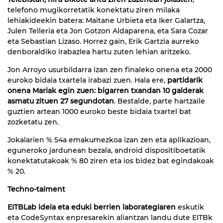
telefono mugikorretatik konektatu ziren milaka
lehiakideekin batera: Maitane Urbieta eta Iker Galartza,
Julen Telleria eta Jon Gotzon Aldaparena, eta Sara Cozar
eta Sebastian Lizaso. Horrez gain, Erik Gartzia aurreko
denboraldiko irabazlea hartu zuten lehian aritzeko.
Jon Arroyo usurbildarra izan zen finaleko onena
eta 2000
euroko bidaia txartela irabazi zuen. Hala ere,
partidarik
onena Mariak egin zuen: bigarren txandan 10 galderak
asmatu zituen 27 segundotan
. Bestalde, parte hartzaile
guztien artean 1000 euroko beste bidaia txartel bat
zozketatu zen.
Jokalarien % 54a emakumezkoa izan zen eta aplikazioan,
eguneroko jardunean bezala, android dispositiboetatik
konektatutakoak % 80 ziren eta ios bidez bat egindakoak
% 20.
Techno-taiment
EITBLab ideia eta eduki berrien laborategiaren
eskutik
eta CodeSyntax enpresarekin aliantzan landu dute EITBk