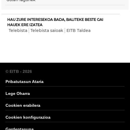
HAU ZURE INTERESEKOA BADA, BALITEKE BESTE GAI
HAUEK ERE IZATEA
Telebista
Telebista saioak
EITB Taldea
© EITB - 2026
Pribatutasun Ataria
Lege Oharra
Cookien erabilera
Cookien konfigurazioa
Gardentasuna