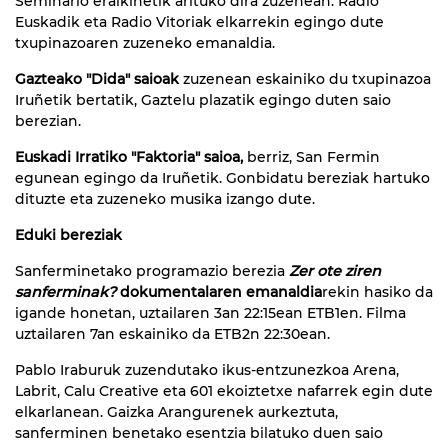
Seminario eraikinetik arituko dira zuzenean. Radio
Euskadik eta Radio Vitoriak elkarrekin egingo dute
txupinazoaren zuzeneko emanaldia.
Gazteako "Dida" saioak
zuzenean eskainiko du txupinazoa
Iruñetik bertatik, Gaztelu plazatik egingo duten saio
berezian.
Euskadi Irratiko "Faktoria" saioa,
berriz, San Fermin
egunean egingo da Iruñetik. Gonbidatu bereziak hartuko
dituzte eta zuzeneko musika izango dute.
Eduki bereziak
Sanferminetako programazio berezia
Zer ote ziren
sanferminak?
dokumentalaren emanaldia
rekin hasiko da
igande honetan, uztailaren 3an 22:15ean ETB1en. Filma
uztailaren 7an eskainiko da ETB2n 22:30ean.
Pablo Iraburuk zuzendutako ikus-entzunezkoa Arena,
Labrit, Calu Creative eta 601 ekoiztetxe nafarrek egin dute
elkarlanean. Gaizka Arangurenek aurkeztuta,
sanferminen benetako esentzia bilatuko duen saio