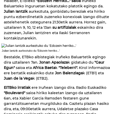
Halaber, ETB1eko
"Edozein Herriko…" saioa
Iruñeko
Baluarteko inguruetan kokatutako platotik egingo da.
Julian Iantzik
aurkeztuta, gonbidatu bereziak eta hiriko
puntu ezberdinetatik zuzeneko konexioak izango dituzte
astelehenetik ostegunera 21:30etik aurrera. Horrez gain,
uztailaren 9, 10, 12 eta 13an
su artifizialak
eskainiko dira
zuzenean, Julian Iantziren eta Ilaski Serranoren
kontakizunarekin.
Julian Iantzik aurkeztuko du 'Edozein herriko...'
Bestalde, ETBko albistegiak Iruñeko Baluartetik egingo
dira uztailaren 7an.
Jonan Apaolaza
k gidatuko du
"Gaur
Egun"
saioa eta
Africa Baeta
k
"Teleberri".
Kirol informazioa
ere bertatik eskainiko dute
Jon Balenziaga
k (ETB1) eta
Juan de la Vega
k (ETB2).
EITBko irratiak
ere Iruñean izango dira. Radio Euskadiko
"Boulevard"
saioa hiriko kaleetan izango da uztailaren
6an, eta Xabier Garcia Ramsden festaren gune
garrantzitsuenetan murgilduko da. Gaztelu plazan hasiko
dira, eta, 09:00etatik aurrera, Udaletxe plazako Casa