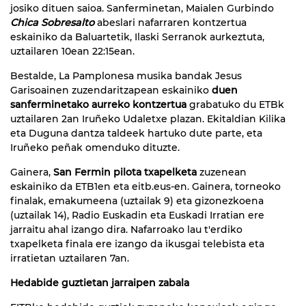
josiko dituen saioa. Sanferminetan, Maialen Gurbindo
Chica Sobresalto
abeslari nafarraren kontzertua
eskainiko da Baluartetik, Ilaski Serranok aurkeztuta,
uztailaren 10ean 22:15ean.
Bestalde, La Pamplonesa musika bandak Jesus
Garisoainen zuzendaritzapean eskainiko
duen
sanferminetako aurreko kontzertua
grabatuko du ETBk
uztailaren 2an Iruñeko Udaletxe plazan. Ekitaldian Kilika
eta Duguna dantza taldeek hartuko dute parte, eta
Iruñeko peñak omenduko dituzte.
Gainera,
San Fermin pilota txapelketa
zuzenean
eskainiko da ETB1en eta eitb.eus-en. Gainera, torneoko
finalak, emakumeena (uztailak 9) eta gizonezkoena
(uztailak 14), Radio Euskadin eta Euskadi Irratian ere
jarraitu ahal izango dira. Nafarroako lau t'erdiko
txapelketa finala ere izango da ikusgai telebista eta
irratietan uztailaren 7an.
Hedabide guztietan jarraipen zabala