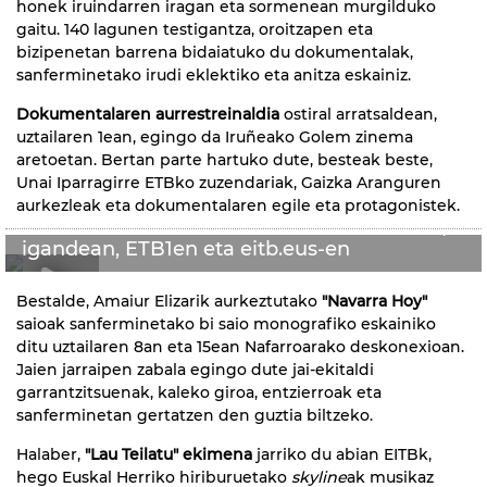
honek iruindarren iragan eta sormenean murgilduko
gaitu. 140 lagunen testigantza, oroitzapen eta
bizipenetan barrena bidaiatuko du dokumentalak,
sanferminetako irudi eklektiko eta anitza eskainiz.
Dokumentalaren aurrestreinaldia
ostiral arratsaldean,
uztailaren 1ean, egingo da Iruñeako Golem zinema
aretoetan. Bertan parte hartuko dute, besteak beste,
Unai Iparragirre ETBko zuzendariak, Gaizka Aranguren
aurkezleak eta dokumentalaren egile eta protagonistek.
''Zer ote ziren sanferminak?'' dokumentala,
igandean, ETB1en eta eitb.eus-en
Bestalde, Amaiur Elizarik aurkeztutako
"Navarra Hoy"
0:38
saioak sanferminetako bi saio monografiko eskainiko
ditu uztailaren 8an eta 15ean Nafarroarako deskonexioan.
Jaien jarraipen zabala egingo dute jai-ekitaldi
garrantzitsuenak, kaleko giroa, entzierroak eta
sanferminetan gertatzen den guztia biltzeko.
Halaber,
"Lau Teilatu" ekimena
jarriko du abian EITBk,
hego Euskal Herriko hiriburuetako
skyline
ak musikaz