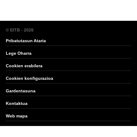
© EITB - 2026
Pribatutasun Ataria
Lege Oharra
Cookien erabilera
Cookien konfigurazioa
Gardentasuna
Kontaktua
Web mapa