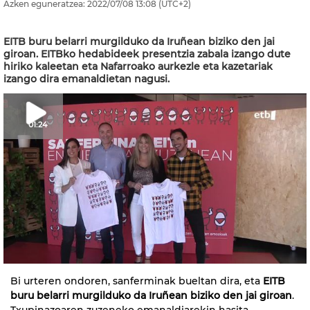
Azken eguneratzea:
2022/07/08
13:08
(UTC+2)
EITB buru belarri murgilduko da Iruñean biziko den jai
giroan. EITBko hedabideek presentzia zabala izango dute
hiriko kaleetan eta Nafarroako aurkezle eta kazetariak
izango dira emanaldietan nagusi.
01:24
Bi urteren ondoren, sanferminak bueltan dira, eta
EITB
buru belarri murgilduko da Iruñean biziko den jai giroan
.
Txupinazoaren zuzeneko emanaldiarekin hasita,