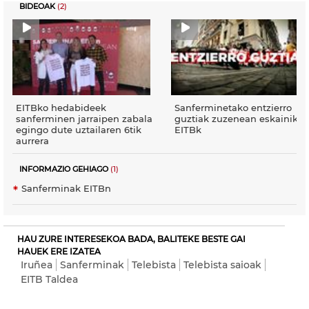
BIDEOAK
(2)
EITBko hedabideek
Sanferminetako entzierro
sanferminen jarraipen zabala
guztiak zuzenean eskainiko 
egingo dute uztailaren 6tik
EITBk
aurrera
INFORMAZIO GEHIAGO
(1)
Sanferminak EITBn
HAU ZURE INTERESEKOA BADA, BALITEKE BESTE GAI
HAUEK ERE IZATEA
Iruñea
Sanferminak
Telebista
Telebista saioak
EITB Taldea