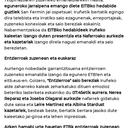
eguneroko jarraipena emango diete EITBko hedabide
guztiek
San Fermin jai ospetsuei. Iruñetik bertatik egingo
dira telebista eta irratiko saio ezagunenak, erreportajeak,
zuzeneko konexioak eta saio bereziak eskainiz.
Nabarmentzekoa da
EITBko hedabideek Iruñeko
kaleetan izango duten presentzia eta Nafarroako aurkezle
eta kazetariak
izango direla nagusi emanaldi eta saio
berezietan.
Entzierroak zuzenean eta euskaraz
Aurtengo nobedade garrantzitsuena entzierroen
zuzeneko emanaldia izango da egunero ETB1en eta
eitb.eus-en. Goizero,
"Entzierroa" saio bereziak
Iruñeko
alde zaharreko kaleak zeharkatuko dituen emozioz
beteriko lasterketa eskainiko du
07:45etik aurrera. Nerea
Reparaz eta Joseba Olagarai aurkezle
nafarrek gidatuko
dute saioa eta
Leire Martinez eta Albina Stardust
kazetariek,
besteak beste, bertatik bertara jasoko dute
kaleetako jai-giroa eta lehen inpresioak.
Azken hamabi urte hauetan ETBk entzierroak zuzenean