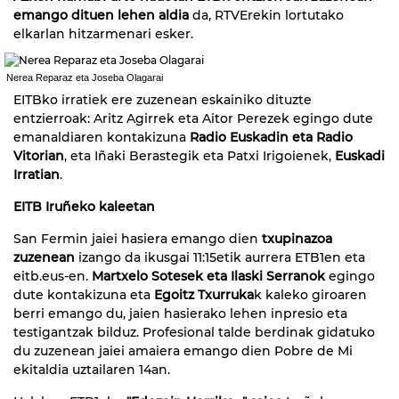
emango dituen lehen aldia
da, RTVErekin lortutako
elkarlan hitzarmenari esker.
Nerea Reparaz eta Joseba Olagarai
EITBko irratiek ere zuzenean eskainiko dituzte
entzierroak: Aritz Agirrek eta Aitor Perezek egingo dute
emanaldiaren kontakizuna
Radio Euskadin eta Radio
Vitorian
, eta Iñaki Berastegik eta Patxi Irigoienek,
Euskadi
Irratian
.
EITB Iruñeko kaleetan
San Fermin jaiei hasiera emango dien
txupinazoa
zuzenean
izango da ikusgai 11:15etik aurrera ETB1en eta
eitb.eus-en.
Martxelo Sotesek eta Ilaski Serranok
egingo
dute kontakizuna eta
Egoitz Txurruka
k kaleko giroaren
berri emango du, jaien hasierako lehen inpresio eta
testigantzak bilduz. Profesional talde berdinak gidatuko
du zuzenean jaiei amaiera emango dien Pobre de Mi
ekitaldia uztailaren 14an.