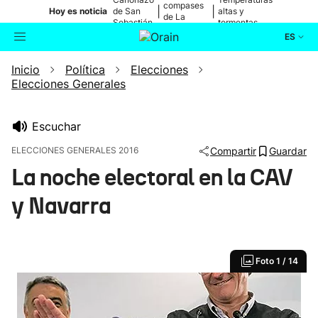
compases
|
|
Hoy es noticia
de San
altas y
de La
Sebastián
tormentas
Blanca
ES
Inicio
Política
Elecciones
Actualidad
Buscador
Elecciones Generales
Política
Escuchar
Cultura
ELECCIONES GENERALES 2016
Compartir
Guardar
La noche electoral en la CAV
Ikusmiran
y Navarra
Eguraldia
Foto
1 / 14