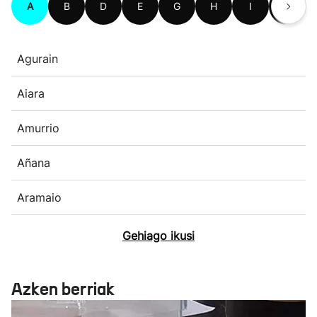
A
B
D
E
G
H
I
K
Agurain
Aiara
Amurrio
Añana
Aramaio
Gehiago ikusi
Azken berriak