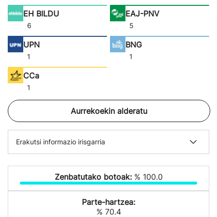
EH BILDU
EAJ-PNV
6
5
UPN
BNG
1
1
CCa
1
Aurrekoekin alderatu
Erakutsi informazio irisgarria
Zenbatutako botoak:
% 100.0
Parte-hartzea:
% 70.4