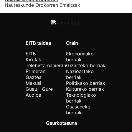
Hauteskunde Orokorren Emaitzak
EITB taldea
Orain
EITB
Ekonomiako
Kirolak
berriak
Telebista nahieran
Gizarteko berriak
Primeran
Nazioarteko
Gaztea
berriak
Makusi
Politikako berriak
Guau - Gure
Kulturako berriak
Audioa
Teknologiako
berriak
Osasuneko
berriak
Gaurkotasuna