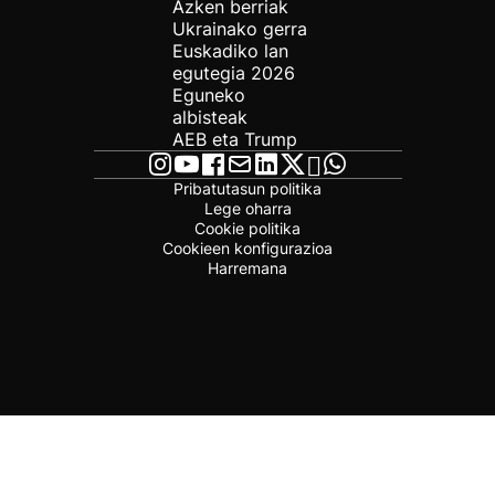
Azken berriak
Ukrainako gerra
Euskadiko lan
egutegia 2026
Eguneko
albisteak
AEB eta Trump
Pribatutasun politika
Lege oharra
Cookie politika
Cookieen konfigurazioa
Harremana