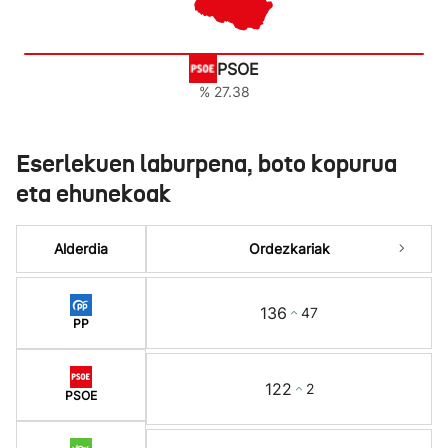
PSOE
% 27.38
Eserlekuen laburpena, boto kopurua
eta ehunekoak
Alderdia
Ordezkariak
136
47
PP
122
2
PSOE