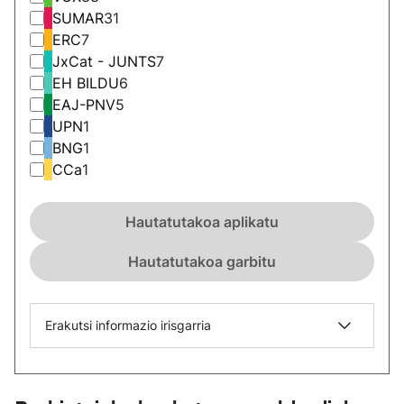
SUMAR
31
ERC
7
JxCat - JUNTS
7
EH BILDU
6
EAJ-PNV
5
UPN
1
BNG
1
CCa
1
Hautatutakoa aplikatu
Hautatutakoa garbitu
Erakutsi informazio irisgarria