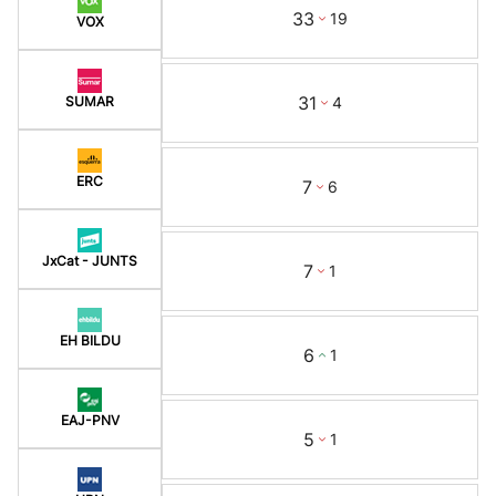
33
19
VOX
31
4
SUMAR
ERC
7
6
JxCat - JUNTS
7
1
EH BILDU
6
1
EAJ-PNV
5
1