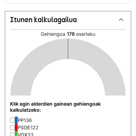
Itunen kalkulagailua
Gehiengoa
176
eserleku
Klik egin alderdien gainean gehiengoak
kalkulatzeko:
PP
136
PSOE
122
VOX
33