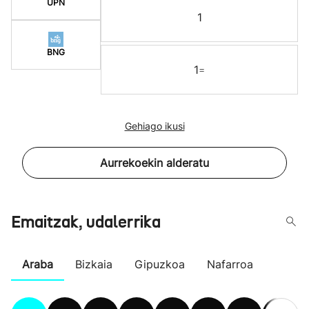
UPN
1
BNG
1
=
Gehiago ikusi
Aurrekoekin alderatu
Emaitzak, udalerrika
Araba
Bizkaia
Gipuzkoa
Nafarroa