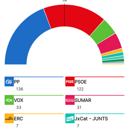
175
PP
PSOE
136
122
VOX
SUMAR
33
31
ERC
JxCat - JUNTS
7
7