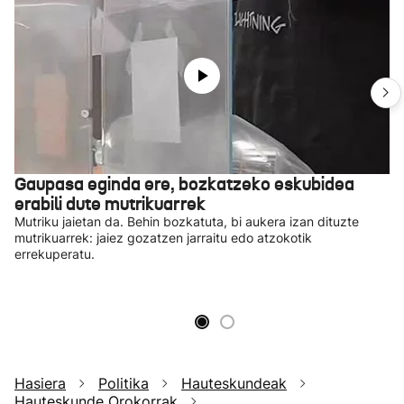
Gaupasa eginda ere, bozkatzeko eskubidea
erabili dute mutrikuarrek
Mutriku jaietan da. Behin bozkatuta, bi aukera izan dituzte
mutrikuarrek: jaiez gozatzen jarraitu edo atzokotik
errekuperatu.
Hasiera
Politika
Hauteskundeak
Hauteskunde Orokorrak