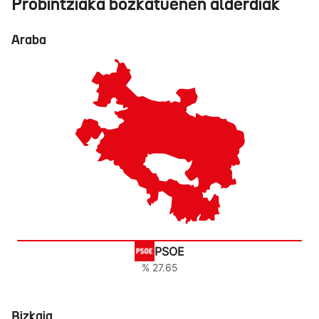
Probintziaka bozkatuenen alderdiak
Araba
PSOE
% 27.65
Bizkaia