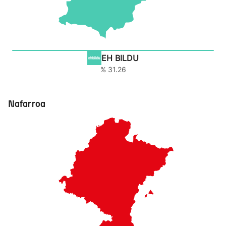
EH BILDU
% 31.26
Nafarroa