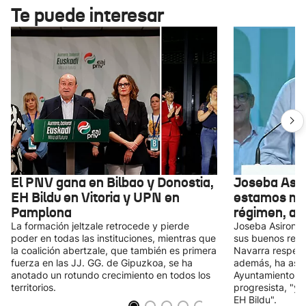
Te puede interesar
El PNV gana en Bilbao y Donostia,
Joseba Asiro
EH Bildu en Vitoria y UPN en
estamos mir
Pamplona
régimen, a 
La formación jeltzale retrocede y pierde
Joseba Asiron y
poder en todas las instituciones, mientras que
sus buenos resu
la coalición abertzale, que también es primera
Navarra respect
fuerza en las JJ. GG. de Gipuzkoa, se ha
además, ha ase
anotado un rotundo crecimiento en todos los
Ayuntamiento va
territorios.
progresista, "y 
EH Bildu".