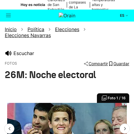
compases
|
|
Hoy es noticia
de San
altas y
de La
Sebastián
tormentas
Blanca
ES
Inicio
Política
Elecciones
Actualidad
Buscador
Elecciones Navarras
Política
Escuchar
Cultura
FOTOS
Compartir
Guardar
26M: Noche electoral
Ikusmiran
Eguraldia
Foto
1 / 16