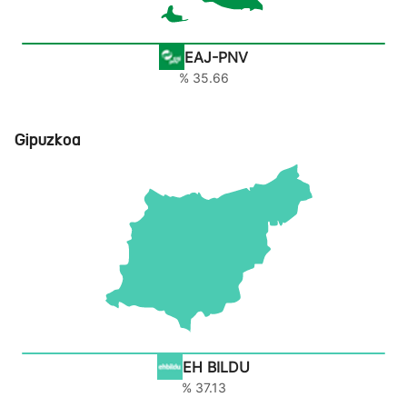
EAJ-PNV
% 35.66
Gipuzkoa
EH BILDU
% 37.13