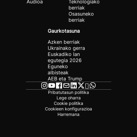
Audioa
Teknologiako
berriak
Osasuneko
berriak
Gaurkotasuna
Azken berriak
Ukrainako gerra
Euskadiko lan
egutegia 2026
Eguneko
albisteak
AEB eta Trump
Pribatutasun politika
Lege oharra
Cookie politika
Cookieen konfigurazioa
Harremana