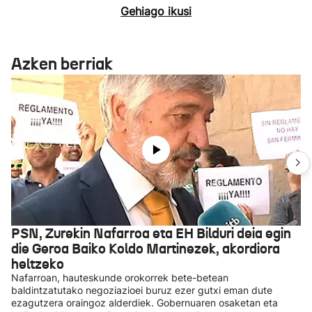
Gehiago ikusi
Azken berriak
PSN, Zurekin Nafarroa eta EH Bilduri deia egin
die Geroa Baiko Koldo Martinezek, akordiora
heltzeko
Nafarroan, hauteskunde orokorrek bete-betean
baldintzatutako negoziazioei buruz ezer gutxi eman dute
ezagutzera oraingoz alderdiek. Gobernuaren osaketan eta