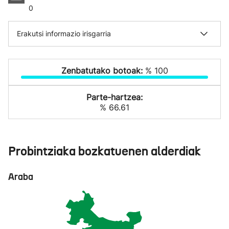
0
Erakutsi informazio irisgarria
Zenbatutako botoak:
% 100
Parte-hartzea:
% 66.61
Probintziaka bozkatuenen alderdiak
Araba