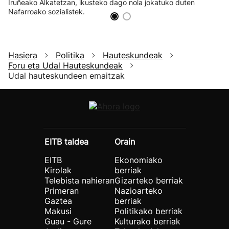
Iruñeako Alkatetzan, ikusteko dago nola jokatuko duten
Nafarroako sozialistek.
Hasiera
Politika
Hauteskundeak
Foru eta Udal Hauteskundeak
Udal hauteskundeen emaitzak
EITB taldea
Orain
EITB
Ekonomiako
Kirolak
berriak
Telebista nahieran
Gizarteko berriak
Primeran
Nazioarteko
Gaztea
berriak
Makusi
Politikako berriak
Guau - Gure
Kulturako berriak