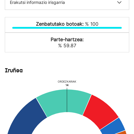
Erakutsi informazio irisgarria
Zenbatutako botoak:
% 100
Parte-hartzea:
% 59.87
Iruñea
ORDEZKARIAK
14