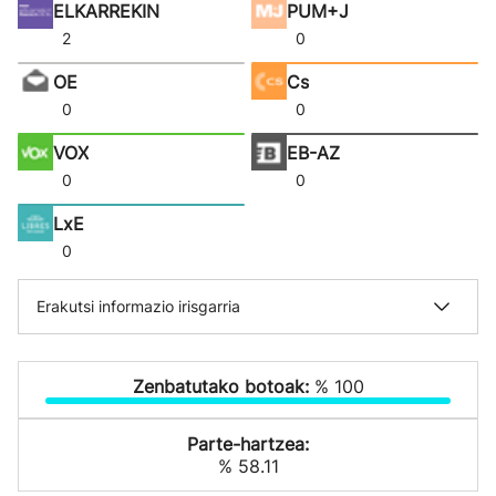
ELKARREKIN
PUM+J
2
0
OE
Cs
0
0
VOX
EB-AZ
0
0
LxE
0
Erakutsi informazio irisgarria
Zenbatutako botoak:
% 100
Parte-hartzea:
% 58.11