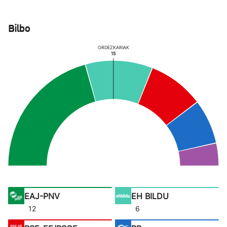
Bilbo
ORDEZKARIAK
15
EAJ-PNV
EH BILDU
12
6