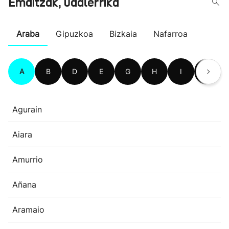
Emaitzak, udalerrika
Araba
Gipuzkoa
Bizkaia
Nafarroa
A
B
D
E
G
H
I
K
Agurain
Aiara
Amurrio
Añana
Aramaio