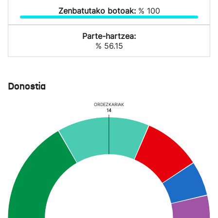
Zenbatutako botoak:
% 100
Parte-hartzea:
% 56.15
Donostia
ORDEZKARIAK
14