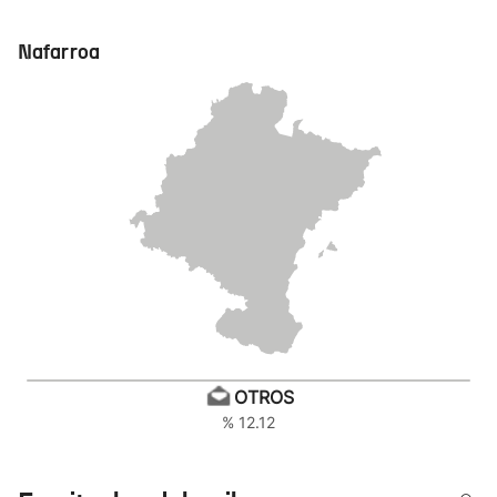
Nafarroa
OTROS
% 12.12