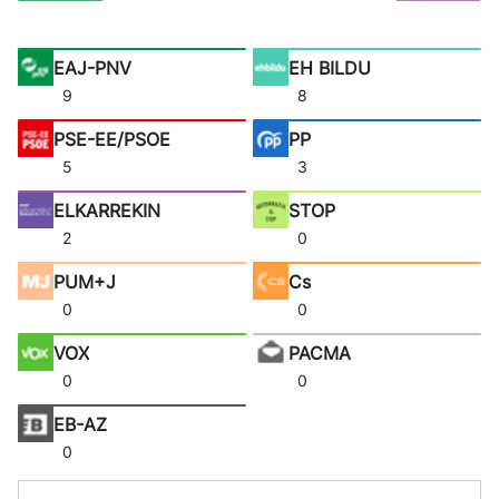
EAJ-PNV
EH BILDU
9
8
PSE-EE/PSOE
PP
5
3
ELKARREKIN
STOP
2
0
PUM+J
Cs
0
0
VOX
PACMA
0
0
EB-AZ
0