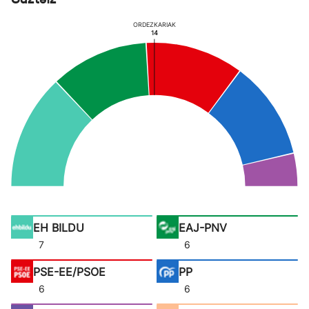
ORDEZKARIAK
14
EH BILDU
EAJ-PNV
7
6
PSE-EE/PSOE
PP
6
6