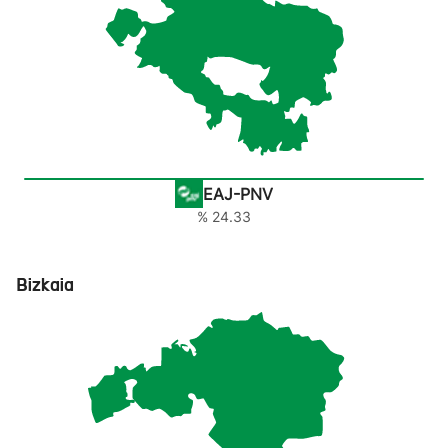
EAJ-PNV
% 24.33
Bizkaia