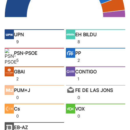
UPN
EH BILDU
9
8
PSN-PSOE
PP
5
2
GBAI
CONTIGO
2
1
PUM+J
FE DE LAS JONS
0
0
Cs
VOX
0
0
EB-AZ