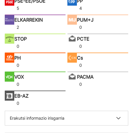
PSE-EE/PSOE
PP
5
4
ELKARREKIN
PUM+J
2
0
STOP
PCTE
0
0
PH
Cs
0
0
VOX
PACMA
0
0
EB-AZ
0
Erakutsi informazio irisgarria