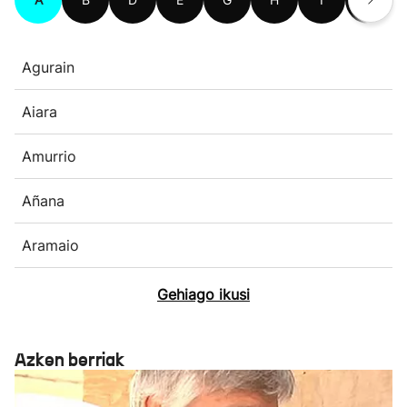
Agurain
Aiara
Amurrio
Añana
Aramaio
Gehiago ikusi
Azken berriak