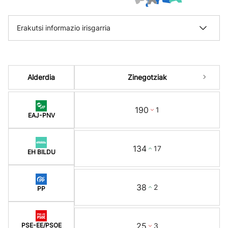
Erakutsi informazio irisgarria
Alderdia
Zinegotziak
190
1
EAJ-PNV
134
17
EH BILDU
38
2
PP
25
3
PSE-EE/PSOE