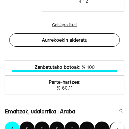
4
2
Gehiago ikusi
Aurrekoekin alderatu
Zenbatutako botoak:
% 100
Parte-hartzea:
% 60.11
Emaitzak, udalerrika : Araba
A
B
D
E
G
H
I
K