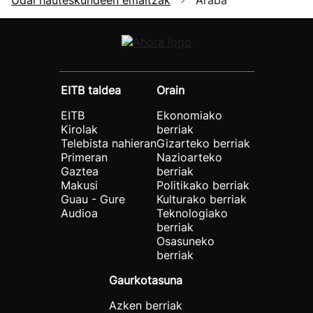
EITB taldea
Orain
EITB
Ekonomiako
Kirolak
berriak
Telebista nahieran
Gizarteko berriak
Primeran
Nazioarteko
Gaztea
berriak
Makusi
Politikako berriak
Guau - Gure
Kulturako berriak
Audioa
Teknologiako
berriak
Osasuneko
berriak
Gaurkotasuna
Azken berriak