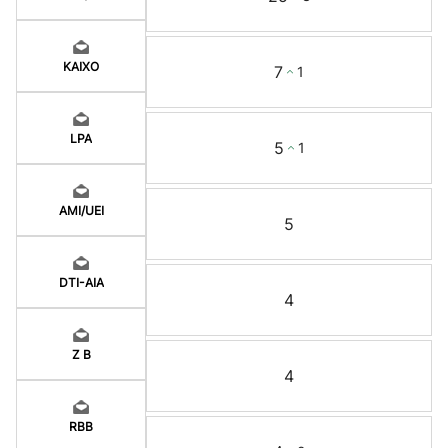
KAIXO
7
1
LPA
5
1
AMI/UEI
5
DTI-AIA
4
Z B
4
RBB