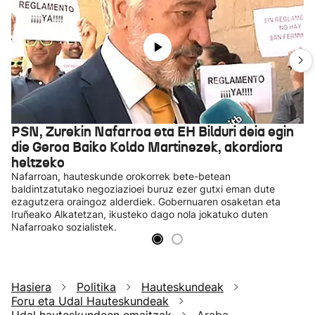
PSN, Zurekin Nafarroa eta EH Bilduri deia egin
die Geroa Baiko Koldo Martinezek, akordiora
heltzeko
Nafarroan, hauteskunde orokorrek bete-betean
baldintzatutako negoziazioei buruz ezer gutxi eman dute
ezagutzera oraingoz alderdiek. Gobernuaren osaketan eta
Iruñeako Alkatetzan, ikusteko dago nola jokatuko duten
Nafarroako sozialistek.
Hasiera
Politika
Hauteskundeak
Foru eta Udal Hauteskundeak
Udal hauteskundeen emaitzak
Araba