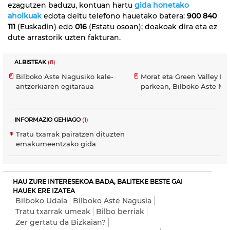
ezagutzen baduzu, kontuan hartu
gida honetako
aholkuak
edota deitu telefono hauetako batera:
900 840
111
(Euskadin) edo
016
(Estatu osoan); doakoak dira eta ez
dute arrastorik uzten fakturan.
ALBISTEAK
(8)
Bilboko Aste Nagusiko kale-
Morat eta Green Valley E
antzerkiaren egitaraua
parkean, Bilboko Aste Na
INFORMAZIO GEHIAGO
(1)
Tratu txarrak pairatzen dituzten
emakumeentzako gida
HAU ZURE INTERESEKOA BADA, BALITEKE BESTE GAI
HAUEK ERE IZATEA
Bilboko Udala
Bilboko Aste Nagusia
Tratu txarrak umeak
Bilbo berriak
Zer gertatu da Bizkaian?