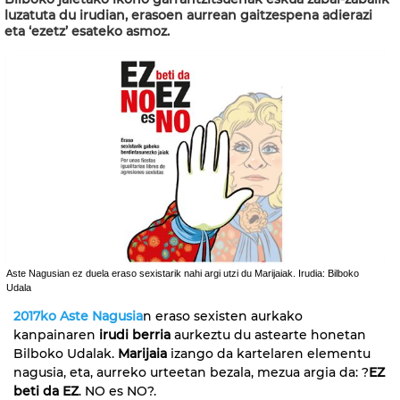
luzatuta du irudian, erasoen aurrean gaitzespena adierazi
eta ‘ezetz’ esateko asmoz.
Aste Nagusian ez duela eraso sexistarik nahi argi utzi du Marijaiak. Irudia: Bilboko
Udala
2017ko Aste Nagusia
n eraso sexisten aurkako
kanpainaren
irudi berria
aurkeztu du astearte honetan
Bilboko Udalak.
Marijaia
izango da kartelaren elementu
nagusia, eta, aurreko urteetan bezala, mezua argia da: ?
EZ
beti da EZ
. NO es NO?.