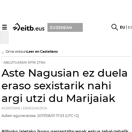
☰
EU
E
ZUZENEAN
Orria entzun
Leer en Castellano
ABUZTUAREN 19TIK 27RA
Aste Nagusian ez duela
eraso sexistarik nahi
argi utzi du Marijaiak
AGENTZIAK | ERREDAKZIOA
Azken eguneratzea:
2017/08/01
17:53
(UTC+2)
Bilboko jaietako ikono garrantzitsuenak eskua zabal-zabalik