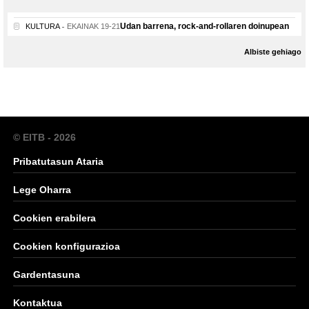
Udan barrena, rock-and-rollaren doinupean
KULTURA
EKAINAK 19-21
Albiste gehiago
© EITB - 2026
Pribatutasun Ataria
Lege Oharra
Cookien erabilera
Cookien konfigurazioa
Gardentasuna
Kontaktua