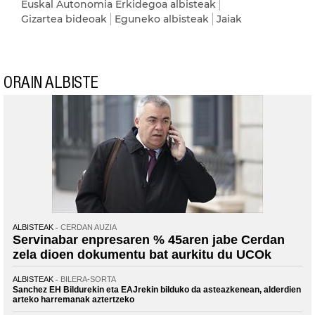
Euskal Autonomia Erkidegoa albisteak
Gizartea bideoak
Eguneko albisteak
Jaiak
ORAIN ALBISTE
ALBISTEAK
CERDAN AUZIA
Servinabar enpresaren % 45aren jabe Cerdan
zela dioen dokumentu bat aurkitu du UCOk
ALBISTEAK
BILERA-SORTA
Sanchez EH Bildurekin eta EAJrekin bilduko da asteazkenean, alderdien
arteko harremanak aztertzeko