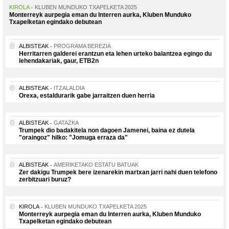
KIROLA
KLUBEN MUNDUKO TXAPELKETA 2025
Monterreyk aurpegia eman du Interren aurka, Kluben Munduko
Txapelketan egindako debutean
ALBISTEAK
PROGRAMA BEREZIA
Herritarren galderei erantzun eta lehen urteko balantzea egingo du
lehendakariak, gaur, ETB2n
ALBISTEAK
ITZALALDIA
Orexa, estaldurarik gabe jarraitzen duen herria
ALBISTEAK
GATAZKA
Trumpek dio badakitela non dagoen Jamenei, baina ez dutela
"oraingoz" hilko: "Jomuga erraza da"
ALBISTEAK
AMERIKETAKO ESTATU BATUAK
Zer dakigu Trumpek bere izenarekin martxan jarri nahi duen telefono
zerbitzuari buruz?
KIROLA
KLUBEN MUNDUKO TXAPELKETA 2025
Monterreyk aurpegia eman du Interren aurka, Kluben Munduko
Txapelketan egindako debutean