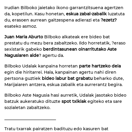
Irudian Bilboko jaietako ikono garrantzitsuena agertzen
da, kopetilun. Kasu honetan,
eskua zabal-zabalik
luzatuta
du, erasoen aurrean gaitzespena adierazi eta
?ezetz?
esateko asmoz.
Juan Maria Aburto
Bilboko alkateak ere bideo bat
prestatu du mezu bera zabaltzeko. Ildo horretatik, ?eraso
sexistarik gabeko
berdintasunean oinarritutako Aste
Nagusiaren alde
? agertu da.
Bilboko Udalak kanpaina horretan
parte hartzeko deia
egin die hiritarrei. Hala, kanpainan agertu nahi diren
pertsona guztiek
bideo labur bat grabatu
beharko dute,
Marijaiaren antzera, eskua zabalik eta aurrerantz begira.
Bilboko Aste Nagusia hasi aurretik, Udalak jasotako bideo
batzuk aukeratuko dituzte
spot txikiak
egiteko eta sare
sozialetan zabaltzeko.
_________________________
Tratu txarrak pairatzen badituzu edo kasuren bat