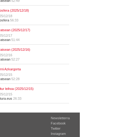
ratsean
52:49
osfera (2025/12/18)
25/12/18
osfera
56:33
ratsean (2025/12/17)
25/12/17
ratsean
51:44
ratsean (2025/12/16)
25/12/16
ratsean
52:27
erni Azkargorta
25/12/15
ratsean
52:28
ltur leihoa (2025/12/15)
25/12/15
ltura.eus
26:33
Newsletterra
Facebook
Twitter
Instagram