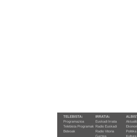
TELEBISTA:
IRRATIA:
ALBIS
Programazioa
Euskadi Irratia
Aktuali
Telebista Programak
Radio Euskadi
Ekonom
Bideoak
Radio Vitoria
Politika
Gaztea
Kultura