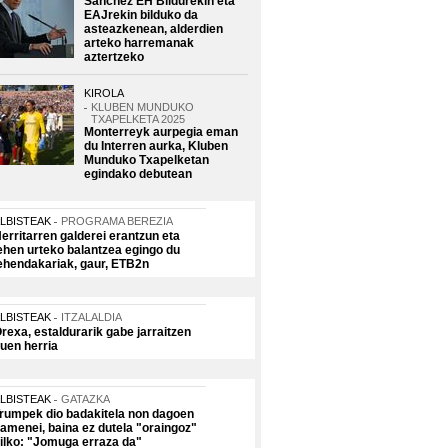
Sanchez EH Bildurekin eta
EAJrekin bilduko da
asteazkenean, alderdien
arteko harremanak
aztertzeko
KIROLA
KLUBEN MUNDUKO
TXAPELKETA 2025
Monterreyk aurpegia eman
du Interren aurka, Kluben
Munduko Txapelketan
egindako debutean
LBISTEAK
PROGRAMA BEREZIA
erritarren galderei erantzun eta
ehen urteko balantzea egingo du
ehendakariak, gaur, ETB2n
LBISTEAK
ITZALALDIA
rexa, estaldurarik gabe jarraitzen
uen herria
LBISTEAK
GATAZKA
rumpek dio badakitela non dagoen
amenei, baina ez dutela "oraingoz"
ilko: "Jomuga erraza da"