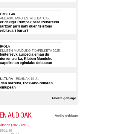
LBISTEAK
AMERIKETAKO ESTATU BATUAK
er dakigu Trumpek bere izenarekin
artxan jarri nahi duen telefono
erbitzuari buruz?
IROLA
KLUBEN MUNDUKO TXAPELKETA 2025
onterreyk aurpegia eman du
nterren aurka, Kluben Munduko
xapelketan egindako debutean
KULTURA
EKAINAK 19-21
dan barrena, rock-and-rollaren
oinupean
Albiste gehiago
EN AUDIOAK
Audio gehiago
ratsean (2025/12/18)
25/12/18