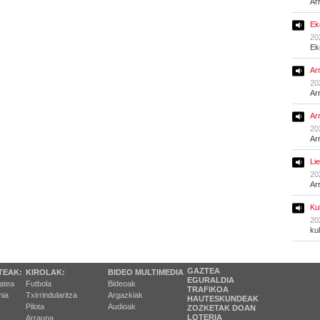
Ar
Ek
20
Ek
Ar
20
Ar
Ar
20
Ar
Li
20
Ar
Ku
20
ku
GAZTEA
TEAK:
KIROLAK:
BIDEO MULTIMEDIA
EGURALDIA
tatea
Futbola
Bideoak
TRAFIKOA
ia
Txirrindularitza
Argazkiak
HAUTESKUNDEAK
Pilota
Audioak
ZOZKETAK DOAN
LOTERIA
Arrauna