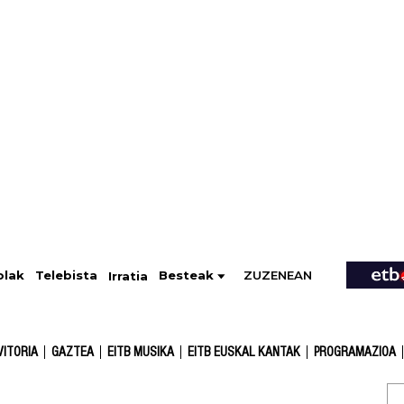
ZUZENEAN
Telebista
Besteak
olak
Irratia
VITORIA
GAZTEA
EITB MUSIKA
EITB EUSKAL KANTAK
PROGRAMAZIOA