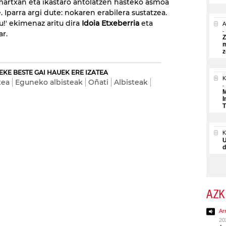
 martxan eta ikastaro antolatzen hasteko asmoa
 Iparra argi dute: nokaren erabilera sustatzea.
u!' ekimenaz aritu dira
Idoia Etxeberria
eta
A
ar.
Z
m
z
EKE BESTE GAI HAUEK ERE IZATEA
K
tea
Eguneko albisteak
Oñati
Albisteak
M
I
T
U
d
AZK
Ar
20