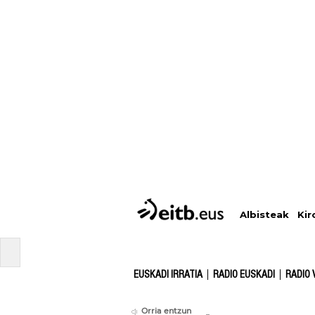
Albisteak
Kir
EUSKADI IRRATIA
RADIO EUSKADI
RADIO 
Orria entzun