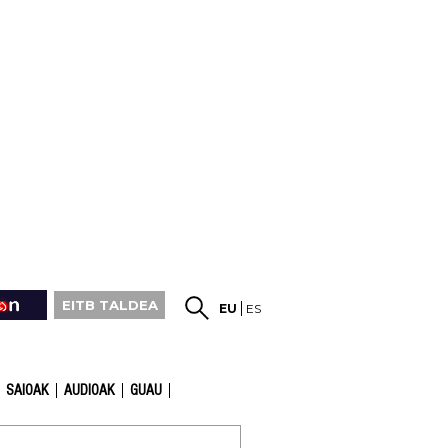
EITB TALDEA
EU
ES
SAIOAK
AUDIOAK
GUAU