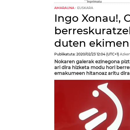
AMARAUNA
EUSKARA
Ingo Xonau!, 
berreskuratze
duten ekimen
Publikatuta:
2020/02/23
12:04
(UTC+1)
Azken
Nokaren galerak ezinegona pizt
ari dira hizketa modu hori berr
emakumeen hitanoaz aritu dira E