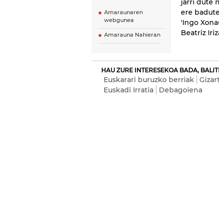
jarri dute
ere badute.
Amaraunaren
webgunea
'Ingo Xona
Beatriz Iriz
Amarauna Nahieran
HAU ZURE INTERESEKOA BADA, BALIT
Euskarari buruzko berriak
Gizar
Euskadi Irratia
Debagoiena