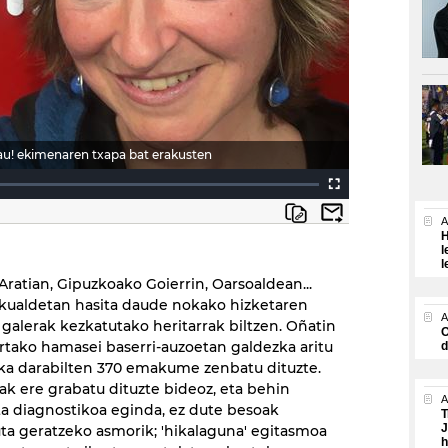
au! ekimenaren txapa bat erakusten
A
H
l
l
Aratian, Gipuzkoako Goierrin, Oarsoaldean...
kualdetan hasita daude nokako hizketaren
A
 galerak kezkatutako heritarrak biltzen. Oñatin
O
ertako hamasei baserri-auzoetan galdezka aritu
d
ka darabilten 370 emakume zenbatu dituzte.
tak ere grabatu dituzte bideoz, eta behin
A
ta diagnostikoa eginda, ez dute besoak
T
J
a geratzeko asmorik; 'hikalaguna' egitasmoa
h