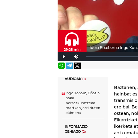
Idoia Etxeberria Ingo Xon
29:26 min
AUDIOAK
(1)
Baztanen, 
Ingo Xonau!, Oñatin
hainbat es
noka
transmisio
berreskuratzeko
ere bai. B
martxan jarri duten
ostean, no
ekimena
Elkarrizke
ikerketa e
INFORMAZIO
GEHIAGO
(2)
antxumatut