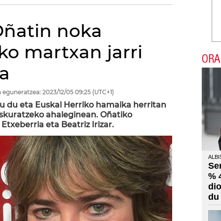
Oñatin noka
ko martxan jarri
ORA
a
 eguneratzea:
2023/12/05
09:25
(UTC+1)
u du eta Euskal Herriko hamaika herritan
eskuratzeko ahaleginean. Oñatiko
txeberria eta Beatriz Irizar.
ALBI
Se
% 
di
du