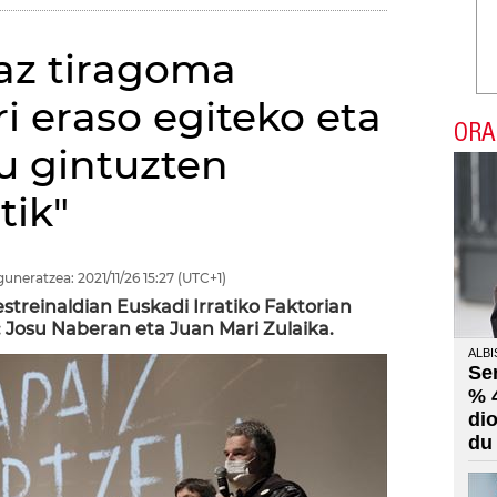
az tiragoma
ri eraso egiteko eta
ORA
tu gintuzten
tik"
guneratzea:
2021/11/26
15:27
(UTC+1)
estreinaldian Euskadi Irratiko Faktorian
: Josu Naberan eta Juan Mari Zulaika.
ALBI
Se
% 
di
du