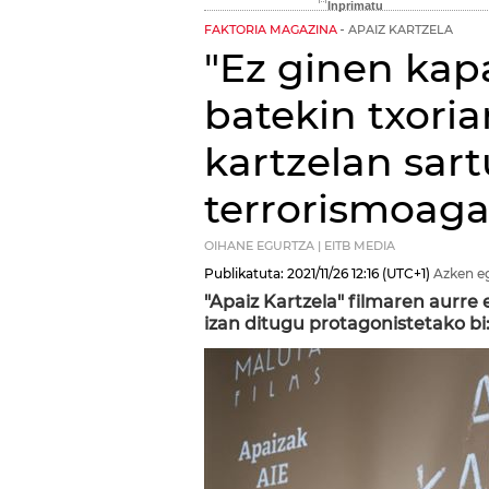
FAKTORIA MAGAZINA
APAIZ KARTZELA
"Ez ginen kap
batekin txoria
kartzelan sar
terrorismoaga
OIHANE EGURTZA | EITB MEDIA
Publikatuta:
2021/11/26
12:16
(UTC+1)
Azken e
"Apaiz Kartzela" filmaren aurre 
izan ditugu protagonistetako bi