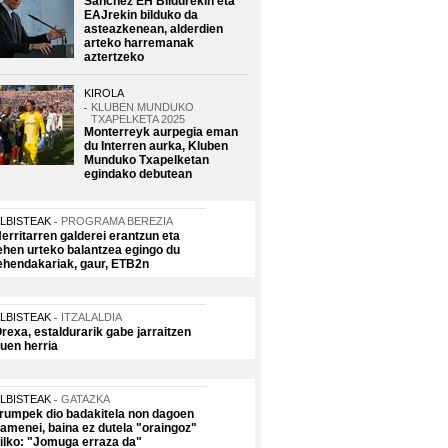
Sanchez EH Bildurekin eta
EAJrekin bilduko da
asteazkenean, alderdien
arteko harremanak
aztertzeko
KIROLA
KLUBEN MUNDUKO
TXAPELKETA 2025
Monterreyk aurpegia eman
du Interren aurka, Kluben
Munduko Txapelketan
egindako debutean
LBISTEAK
PROGRAMA BEREZIA
erritarren galderei erantzun eta
ehen urteko balantzea egingo du
ehendakariak, gaur, ETB2n
LBISTEAK
ITZALALDIA
rexa, estaldurarik gabe jarraitzen
uen herria
LBISTEAK
GATAZKA
rumpek dio badakitela non dagoen
amenei, baina ez dutela "oraingoz"
ilko: "Jomuga erraza da"