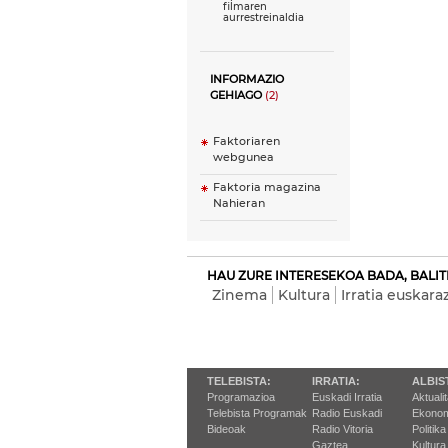
filmaren
aurrestreinaldia
INFORMAZIO
GEHIAGO
(2)
Faktoriaren
webgunea
Faktoria magazina
Nahieran
HAU ZURE INTERESEKOA BADA, BALIT
Zinema
Kultura
Irratia euskara
TELEBISTA:
IRRATIA:
ALBIS
Programazioa
Euskadi Irratia
Aktuali
Telebista Programak
Radio Euskadi
Ekonom
Bideoak
Radio Vitoria
Politika
Gaztea
Kultura