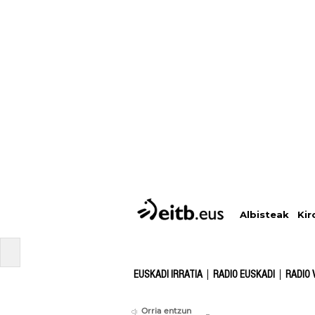
Albisteak
Kir
EUSKADI IRRATIA
RADIO EUSKADI
RADIO 
Orria entzun