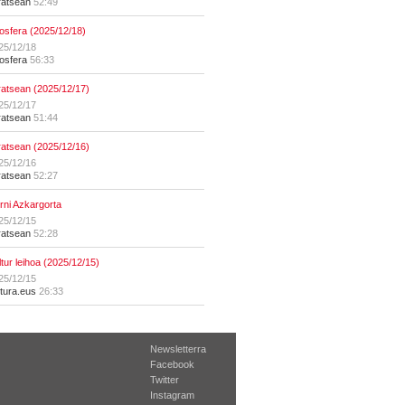
ratsean
52:49
osfera (2025/12/18)
25/12/18
osfera
56:33
ratsean (2025/12/17)
25/12/17
ratsean
51:44
ratsean (2025/12/16)
25/12/16
ratsean
52:27
erni Azkargorta
25/12/15
ratsean
52:28
ltur leihoa (2025/12/15)
25/12/15
ltura.eus
26:33
Newsletterra
Facebook
Twitter
Instagram