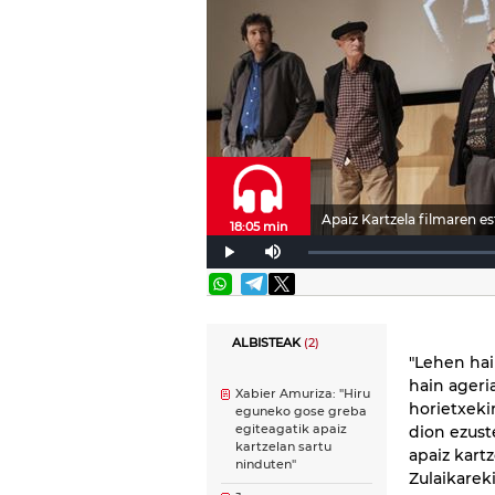
Apaiz Kartzela filmaren es
18:05 min
ALBISTEAK
(2)
"Lehen hai
hain ageri
Xabier Amuriza: "Hiru
horietxeki
eguneko gose greba
egiteagatik apaiz
dion ezust
kartzelan sartu
apaiz kart
ninduten"
Zulaikareki