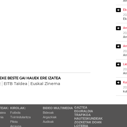
Ar
Ek
20
Ek
Ar
20
Ar
Ar
20
Ar
Li
20
Ar
EKE BESTE GAI HAUEK ERE IZATEA
Ku
z
EITB Taldea
Euskal Zinema
20
ku
GAZTEA
TEAK:
KIROLAK:
BIDEO MULTIMEDIA
EGURALDIA
tatea
Futbola
Bideoak
TRAFIKOA
ia
Txirrindularitza
Argazkiak
HAUTESKUNDEAK
Pilota
Audioak
ZOZKETAK DOAN
LOTERIA
Arrauna