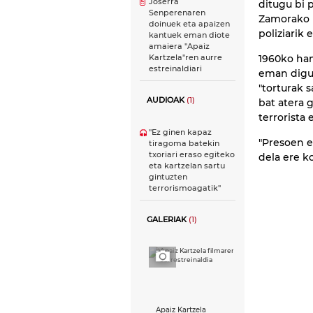
Joserra
ditugu bi 
Senperenaren
Zamorako k
doinuek eta apaizen
poliziarik 
kantuek eman diote
amaiera "Apaiz
1960ko ha
Kartzela"ren aurre
estreinaldiari
eman digut
"torturak 
AUDIOAK
(1)
bat atera g
terrorista 
''Ez ginen kapaz
"Presoen e
tiragoma batekin
txoriari eraso egiteko
dela ere ko
eta kartzelan sartu
gintuzten
terrorismoagatik''
GALERIAK
(1)
Apaiz Kartzela