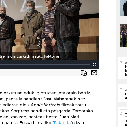
treinaldia Euskadi Irratiko Faktorian
A
H
l
l
A
n ezkutuan eduki gintuzten, eta orain berriz,
O
d
an, pantaila handian".
Josu Naberan
ek hitz
n adierazi digu
Apaiz Kartzela
filmak sortu
ekoa. Sorpresa handi eta pozgarria. Zamorako
A
zelan izan zen, besteak beste, Juan Mari
T
J
n batera. Euskadi Irratiko "
Faktoria
"n izan
h