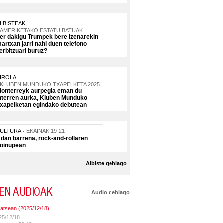
LBISTEAK
AMERIKETAKO ESTATU BATUAK
er dakigu Trumpek bere izenarekin
artxan jarri nahi duen telefono
erbitzuari buruz?
IROLA
KLUBEN MUNDUKO TXAPELKETA 2025
onterreyk aurpegia eman du
nterren aurka, Kluben Munduko
xapelketan egindako debutean
KULTURA
EKAINAK 19-21
dan barrena, rock-and-rollaren
oinupean
Albiste gehiago
EN AUDIOAK
Audio gehiago
ratsean (2025/12/18)
25/12/18