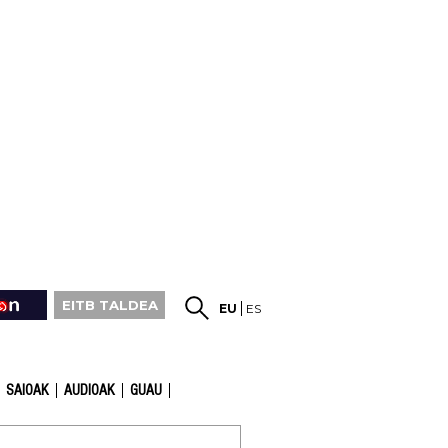
EITB TALDEA
EU
ES
SAIOAK
AUDIOAK
GUAU