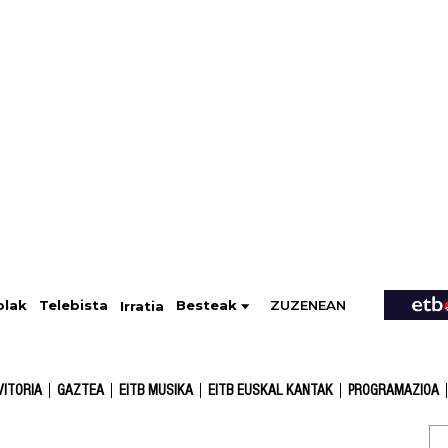
ZUZENEAN
Telebista
Besteak
olak
Irratia
VITORIA
GAZTEA
EITB MUSIKA
EITB EUSKAL KANTAK
PROGRAMAZIOA