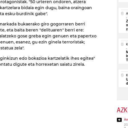
protagonistak. "50 urteren ondoren, atzera
artzelara bidaia egin dugu, baina oraingoan
eta esku-burdinik gabe".
A
Z
markada bukaerako giro gogorraren berri
m
z
e, eta baita beren "delituaren" berri ere:
salatzeko gose greba egin genuen eta papertxo
enuen, esanez, gu ezin ginela terroristak;
K
estatua zela".
M
I
ginkizun edo bokazioa kartzelatik ihes egitea"
T
ntatu digute eta horrexetan saiatu zirela.
U
d
AZK
Ar
20