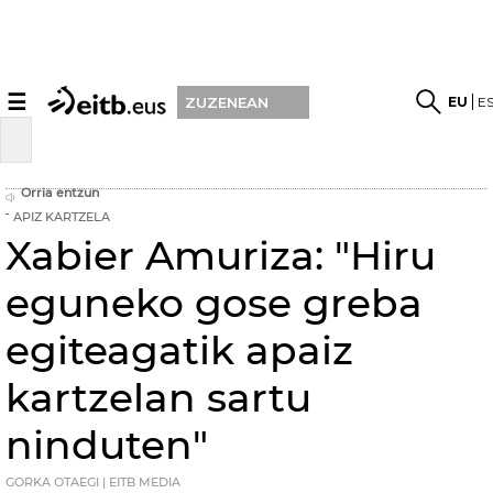
☰
EU
E
ZUZENEAN
Orria entzun
APIZ KARTZELA
Xabier Amuriza: "Hiru
eguneko gose greba
egiteagatik apaiz
kartzelan sartu
ninduten"
GORKA OTAEGI | EITB MEDIA