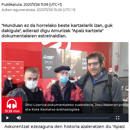
Publikatuta:
2021/11/26
11:09
(UTC+1)
Azken eguneratzea:
2021/11/26
15:26
(UTC+1)
"Munduan ez da horrelako beste kartzelarik izan, guk
dakigula", adierazi digu Amurizak "Apaiz kartzela"
dokumentalaren estreinaldian.
Ritxi Lizartza dokumentaleko zuzendaria, Josu Naberan protag
eta Kote Kamatxo animaziogilea
13:29 min
Askorentzat ezezaguna den historia azaleratzen du "Apaiz