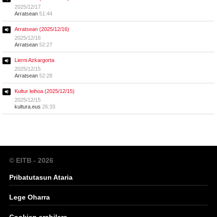
2025/12/17
Arratsean
51:44
Arratsean (2025/12/16)
2025/12/16
Arratsean
52:27
Lierni Azkargorta
2025/12/15
Arratsean
52:28
Kultur leihoa (2025/12/15)
2025/12/15
kultura.eus
26:33
© EITB - 2026
Pribatutasun Ataria
Lege Oharra
Cookien erabilera