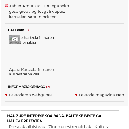
Xabier Amuriza: "Hiru eguneko
gose greba egiteagatik apaiz
kartzelan sartu ninduten"
GALERIAK
(1)
Apaiz Kartzela filmaren
aurrestreinaldia
INFORMAZIO GEHIAGO
(2)
Faktoriaren webgunea
Faktoria magazina Nahie
HAU ZURE INTERESEKOA BADA, BALITEKE BESTE GAI
HAUEK ERE IZATEA
Presoak albisteak
Zinema estrenaldiak
Kultura