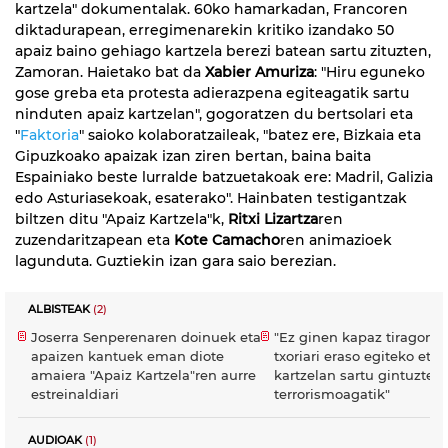
kartzela" dokumentalak. 60ko hamarkadan, Francoren
diktadurapean, erregimenarekin kritiko izandako 50
apaiz baino gehiago kartzela berezi batean sartu zituzten,
Zamoran. Haietako bat da
Xabier Amuriza
: "Hiru eguneko
gose greba eta protesta adierazpena egiteagatik sartu
ninduten apaiz kartzelan", gogoratzen du bertsolari eta
"
Faktoria
" saioko kolaboratzaileak, "batez ere, Bizkaia eta
Gipuzkoako apaizak izan ziren bertan, baina baita
Espainiako beste lurralde batzuetakoak ere: Madril, Galizia
edo Asturiasekoak, esaterako". Hainbaten testigantzak
biltzen ditu "Apaiz Kartzela"k,
Ritxi Lizartza
ren
zuzendaritzapean eta
Kote Camacho
ren animazioek
lagunduta. Guztiekin izan gara saio berezian.
ALBISTEAK
(2)
Joserra Senperenaren doinuek eta
"Ez ginen kapaz tiragoma
apaizen kantuek eman diote
txoriari eraso egiteko eta
amaiera "Apaiz Kartzela"ren aurre
kartzelan sartu gintuzten
estreinaldiari
terrorismoagatik"
AUDIOAK
(1)