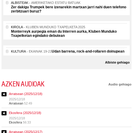
ALBISTEAK
AMERIKETAKO ESTATU BATUAK
Zer dakigu Trumpek bere izenarekin martxan jarri nahi duen telefono
zerbitzuari buruz?
KIROLA
KLUBEN MUNDUKO TXAPELKETA 2025
Monterreyk aurpegia eman du Interren aurka, Kluben Munduko
Txapelketan egindako debutean
Udan barrena, rock-and-rollaren doinupean
KULTURA
EKAINAK 19-21
Albiste gehiago
AZKEN AUDIOAK
Audio gehiago
Arratsean (2025/12/18)
2025/12/18
Arratsean
52:49
Ekosfera (2025/12/18)
2025/12/18
Ekosfera
56:33
Arratsean (2025/12/17)