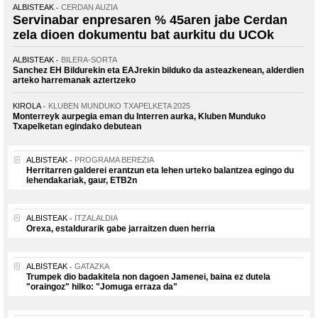
ALBISTEAK
CERDAN AUZIA
Servinabar enpresaren % 45aren jabe Cerdan
zela dioen dokumentu bat aurkitu du UCOk
ALBISTEAK
BILERA-SORTA
Sanchez EH Bildurekin eta EAJrekin bilduko da asteazkenean, alderdien
arteko harremanak aztertzeko
KIROLA
KLUBEN MUNDUKO TXAPELKETA 2025
Monterreyk aurpegia eman du Interren aurka, Kluben Munduko
Txapelketan egindako debutean
ALBISTEAK
PROGRAMA BEREZIA
Herritarren galderei erantzun eta lehen urteko balantzea egingo du
lehendakariak, gaur, ETB2n
ALBISTEAK
ITZALALDIA
Orexa, estaldurarik gabe jarraitzen duen herria
ALBISTEAK
GATAZKA
Trumpek dio badakitela non dagoen Jamenei, baina ez dutela
"oraingoz" hilko: "Jomuga erraza da"