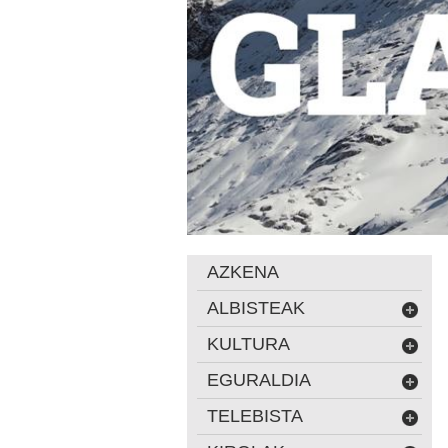
AZKENA
ALBISTEAK
KULTURA
EGURALDIA
TELEBISTA