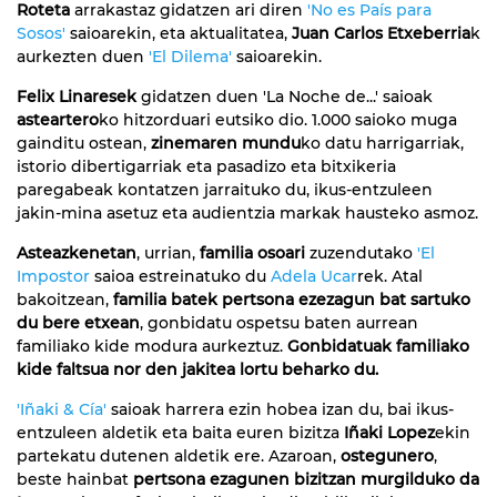
Roteta
arrakastaz gidatzen ari diren
'No es País para
Sosos'
saioarekin, eta aktualitatea,
Juan Carlos Etxeberria
k
aurkezten duen
'El Dilema'
saioarekin.
Felix Linaresek
gidatzen duen 'La Noche de...' saioak
asteartero
ko hitzorduari eutsiko dio. 1.000 saioko muga
gainditu ostean,
zinemaren mundu
ko datu harrigarriak,
istorio dibertigarriak eta pasadizo eta bitxikeria
paregabeak kontatzen jarraituko du, ikus-entzuleen
jakin-mina asetuz eta audientzia markak hausteko asmoz.
Asteazkenetan
, urrian,
familia osoari
zuzendutako
'El
Impostor
saioa estreinatuko du
Adela Ucar
rek. Atal
bakoitzean,
familia batek pertsona ezezagun bat sartuko
du bere etxean
, gonbidatu ospetsu baten aurrean
familiako kide modura aurkeztuz.
Gonbidatuak familiako
kide faltsua nor den jakitea lortu beharko du.
'Iñaki & Cía'
saioak harrera ezin hobea izan du, bai ikus-
entzuleen aldetik eta baita euren bizitza
Iñaki Lopez
ekin
partekatu dutenen aldetik ere. Azaroan,
ostegunero
,
beste hainbat
pertsona ezagunen bizitzan murgilduko da