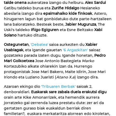
talde onena
aukeratzea izango du helburu.
Alex Sardui
Gatibu taldeko burua eta
Zuriñe Hidalgo
Hesianeko
abeslaria izango dira
epaimahaiko kide finkoak
. Astero,
hirugarren lagun bat gonbidatuko dute parte-hartzaileen
lana baloratzeko. Besteak beste,
Jabier Muguruza
, The
Uski's taldeko
Iñigo Egiguren
eta Esne Beltzako
Xabi
Solano
hartuko dituzte.
Ostegunetan
,
'Debatea'
saioa aurkezten du
Xabier
Usabiagak
, eta igande gauetan
'6 Argazkitan'
saioaz
gozatzeko parada izaten dugu. Igande honetan,
Pedro
Mari Goikoetxea
Jose Antonio Bastegieta
Marko
Kortezubiko alkate ohiarekin izan da. Hurrengo
protagonistak Jose Mari Bakero, Maite Idirin, Joxe Mari
Iriondo eta Luziano Juaristi (
Atano X.a
) izango dira.
Azaroan ekingo dio
'Tribuaren Berbak'
saioak 2.
denboraldiari.
Euskarak sare zabala duela erakutsi digu
orain arte Kike Amonarrizek, eta hemendik aurrera
jorratzeko gai-zerrenda luzea prestatu dute: zer ari da
gertatzen guraso biak euskaldun berriak diren
familietan?, euskara merkataritza alorrean edo kiroletan,