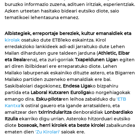
buruzko informazio zuzena, adituen iritziak, esperientziak.
Azken urteetan hasitako bideari eutsiko diote, saio
tematikoei lehentasuna emanez.
Albistegiek, erreportaje bereziek, kultur emanaldiek eta
kirolak
osatuko dute ETB1eko eskaintza. Kirol
erredakzioko lankideek adi-adi jarraituko dute Lehen
Mailan diharduten gure taldeen jarduna (
Athletic, Eibar
eta Reala
rena), eta zuri-gorriak
Txapeldunen Liga
n egiten
ari diren ibilbideari ere erreparatuko diote. Lehen
Mailako laburpenak eskainiko dituzte astero, eta Bigarren
Mailako partiden zuzeneko emanaldiak ere bai.
Saskibaloiari dagokionez,
Endesa Liga
ko bizpahiru
partida eta
Laboral Kutxaren Euroliga
ko norgehiagokak
emango dira.
Esku-pilota
ren leihoa zabalduko du
'ETB
Kantxa'
k ostiral gauero eta igande arratsaldero, eta
amaitzear den
txirrindularitza
denboraldiak
Lonbardiako
Itzulia
ekarriko digu urrian. Asteroko hitzorduari eutsiko
diote
boxeoak, herri kirolek eta beste kirolei
zabalkundea
ematen dien
'Zu Kirolari'
saioak ere.