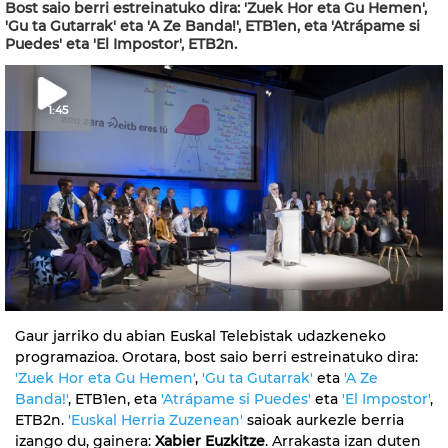
Bost saio berri estreinatuko dira: 'Zuek Hor eta Gu Hemen',
'Gu ta Gutarrak' eta 'A Ze Banda!', ETB1en, eta 'Atrápame si
Puedes' eta 'El Impostor', ETB2n.
1:45
Gaur jarriko du abian Euskal Telebistak udazkeneko
programazioa. Orotara, bost saio berri estreinatuko dira:
'Zuek Hor eta Gu Hemen'
,
'Gu ta Gutarrak'
eta
'A Ze
Banda!'
, ETB1en, eta
'Atrápame si Puedes'
eta
'El Impostor'
,
ETB2n.
'Euskal Herria Zuzenean'
saioak aurkezle berria
izango du, gainera:
Xabier Euzkitze
. Arrakasta izan duten