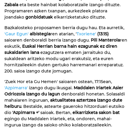
Zabala
eta beste hainbat kolaboratzaile izango dituzte.
Programaren azken txanpan, aurkezleek platora
joandako
gonbidatuak
elkarrizketatuko dituzte.
Bazkalosteko proposamen berria dugu hau. Eta aurretik,
'Gaur Egun'
albistegia
ren atarian, '
Txoriene'
(13:15)
saioaren denboraldi berria izango dugu.
Pili Manterola
ren
eskutik,
Euskal Herrian barna hain ezagunak ez diren
sukaldarien lana
ezagutzera ematen jarraituko du,
sukaldean aritzeko modu ugari erakutsiz, eta euren
hornitzaileekin duten gertuko harremanari erreparatuz.
200. saioa izango dute jomugan.
'Zuek Hor eta Gu Hemen' saioaren ostean, 17:15ean,
'Azpimarra'
izango dugu ikusgai.
Maddalen Iriartek Asier
Odriozola izango du lagun
denboraldi honetan. Solasaldi
mahaiaren inguruan,
aktualitatea aztertzea izango dute
helburu
. Bestalde, astearte gaueroko hitzorduari eutsiko
dio
'Azpimarra +'
saioak. Bertan,
elkarrizketa sakon bat
egingo du Maddalen Iriartek, eta, ondoren, mahai-
ingurua izango da saioko ohiko kolaboratzaileekin.