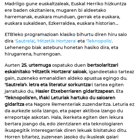
Madrilgo gune euskaltzaleak, Euskal Herriko hizkuntza
ere baden okzitaniera, mugaren bi aldeetako
harremanak, euskara munduan, gerrak eta euskara,
euskara sukaldean, Ezkerraldea, euskara historian…
ETB1eko programazioan klasiko bihurtu diren hiru saio
dira
'Sautrela'
,
'Hitzetik Hortzera'
eta
'Teknopolis'
.
Lehenengo biak asteburu honetan hasiko dira, eta
hirugarrena, hurrengoan.
Aurten
25. urtemuga
ospatuko duen
bertsolaritzari
eskainitako 'Hitzetik Hortzera' saioak
, igandeetako tarteaz
gain, zuzeneko emanaldien aldeko apustua egingo du.
'Sautrela'
k
letra eta literatur sorkuntza
ri tartea egiten
jarraituko du,
Hasier Etxeberriaren gidaritzapean
. Eta
'Teknopolis'en, Iñaki Leturiak hartuko du saioaren
gidaritza
eta Nagore Rementeriak zuzendaritza. Leturia ez
da aurkezle soila izango, eta paper aktiboa izango du
erreportaje askotan. Hala, ikerketa egiten den lekura
bertara joango da, edo zientziaren eta teknologiaren
ikuspegitik interesgarriak diren lekuak bisitatuko ditu.
Horren bitartez, zuzenean jasoko du ikusleak gaiari