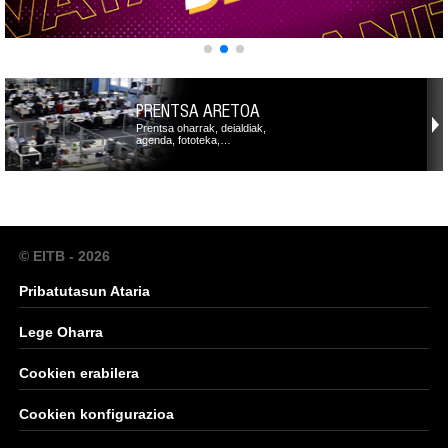
PRENTSA ARETOA
Prentsa oharrak, deialdiak,
agenda, fototeka,…
© EITB - 2026
Pribatutasun Ataria
Lege Oharra
Cookien erabilera
Cookien konfigurazioa