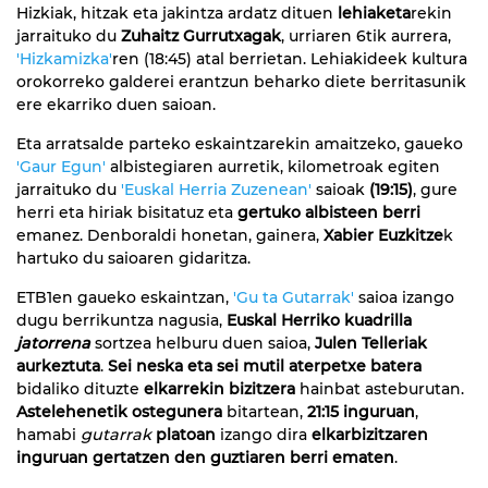
Hizkiak, hitzak eta jakintza ardatz dituen
lehiaketa
rekin
jarraituko du
Zuhaitz Gurrutxagak
, urriaren 6tik aurrera,
'Hizkamizka'
ren (18:45) atal berrietan. Lehiakideek kultura
orokorreko galderei erantzun beharko diete berritasunik
ere ekarriko duen saioan.
Eta arratsalde parteko eskaintzarekin amaitzeko, gaueko
'Gaur Egun'
albistegiaren aurretik, kilometroak egiten
jarraituko du
'Euskal Herria Zuzenean'
saioak
(19:15)
, gure
herri eta hiriak bisitatuz eta
gertuko albisteen berri
emanez. Denboraldi honetan, gainera,
Xabier Euzkitze
k
hartuko du saioaren gidaritza.
ETB1en gaueko eskaintzan,
'Gu ta Gutarrak'
saioa izango
dugu berrikuntza nagusia,
Euskal Herriko kuadrilla
jatorrena
sortzea helburu duen saioa,
Julen Telleriak
aurkeztuta
.
Sei neska eta sei mutil aterpetxe batera
bidaliko dituzte
elkarrekin bizitzera
hainbat asteburutan.
Astelehenetik ostegunera
bitartean,
21:15 inguruan
,
hamabi
gutarrak
platoan
izango dira
elkarbizitzaren
inguruan gertatzen den guztiaren berri ematen
.