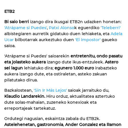
ETB2
Bi saio berri
izango dira ikusgai ETB2n udazken honetan:
'Atrápame si Puedes'
,
Patxi Alonso
k eguerdiko
'Teleberri'
albistegiaren aurretik gidatuko duen lehiaketa, eta
Adela
Ucar
bilbotarrak aurkeztuko duen
'El Impostor'
gaueko
saioa.
'Atrápame si Puedes' saioarekin
entretenitu, ondo pasatu
eta jolasteko aukera
izango dute ikus-entzuleek.
Astero
sei lagun
lehiatuko dira;
egunero 1.000 euro
irabazteko
aukera izango dute, eta ostiraletan, asteko zakuan
pilatutako dirua.
Bazkalostean,
'Sin Ir Más Lejos'
saioak jarraituko du,
Klaudio Landarekin.
Hiru orduz, aktualitatea aztertuko
dute solas-mahaian, zuzeneko konexioak eta
erreportajeak tartekatuz.
Ordutegi nagusian, eskaintza zabala du ETB2k.
Astelehenetan, gastronomia
,
Ander Gonzalez eta Ramon