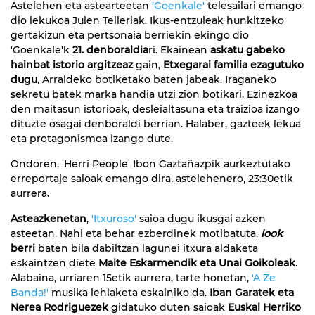
Astelehen eta astearteetan
'Goenkale'
telesailari emango
dio lekukoa Julen Telleriak. Ikus-entzuleak hunkitzeko
gertakizun eta pertsonaia berriekin ekingo dio
'Goenkale'k
21. denboraldia
ri. Ekainean
askatu gabeko
hainbat istorio argitzeaz
gain,
Etxegarai familia ezagutuko
dugu
, Arraldeko botiketako baten jabeak. Iraganeko
sekretu batek marka handia utzi zion botikari. Ezinezkoa
den maitasun istorioak, desleialtasuna eta traizioa izango
dituzte osagai denboraldi berrian. Halaber, gazteek lekua
eta protagonismoa izango dute.
Ondoren, 'Herri People' Ibon Gaztañazpik aurkeztutako
erreportaje saioak emango dira, astelehenero, 23:30etik
aurrera.
Asteazkenetan
,
'Itxuroso'
saioa dugu ikusgai azken
asteetan. Nahi eta behar ezberdinek motibatuta,
look
berri
baten bila dabiltzan lagunei itxura aldaketa
eskaintzen diete
Maite Eskarmendik eta Unai Goikoleak
.
Alabaina, urriaren 15etik aurrera, tarte honetan,
'A Ze
Banda!'
musika lehiaketa eskainiko da.
Iban Garatek eta
Nerea Rodriguezek
gidatuko duten saioak
Euskal Herriko