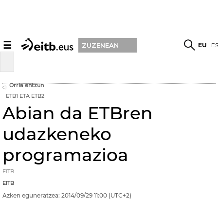
☰
EU
E
ZUZENEAN
Orria entzun
ETB1 ETA ETB2
Abian da ETBren
udazkeneko
programazioa
EITB
EITB
Azken eguneratzea:
2014/09/29
11:00
(UTC+2)