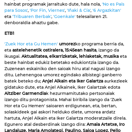
hainbat programak jarraituko dute, hala nola,
'No es País
para Sosos'
,
'Por Fin, Viernes'
,
'Iñaki & Cía'
,
'6 Argazkitan'
eta
'Tribuaren Berbak'
,
'Goenkale'
telesailaren 21.
denboraldia ahaztu gabe.
ETB1
'Zuek Hor eta Gu Hemen'
umorez
ko programa berria da,
eta
astelehenetik ostiralera, 15:45ean hasita
, izango da
ikusgai.
Aktualitatea, elkarrizketak, lehiaketak, musika
eta
beste hainbat edukiz betetako edukiontzia izango da.
Zuzenean eskainiko den saioak hiru atal nagusi izango
ditu. Lehenengoa umorez egindako albistegi ganberro
batek beteko du;
Anjel Alkain eta Iker Galartza
aurkezleek
gidatuko dute, eta Anjel Alkainek, Iker Galartzak edota
Aitziber Garmendia
k hezurmamitutako pertsonaiak
izango ditu protagonista. Mahai biribila izango da 'Zuek
Hor eta Gu Hemen' saioaren erdigunean, eta, bertan,
solaskideek gai askori helduko diete, umorea ardatz
hartuta, Anjel Alkain eta Iker Galartza moderatzaile direla.
Egunero atal desberdinak izango dira:
Amaia Artetxe, Iro
Landaluze, Maria Amolategi, Paulino, Saioa Lopez, Pello