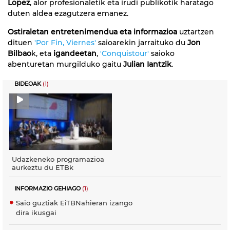
Lopez
, alor profesionaletik eta irudi publikotik haratago
duten aldea ezagutzera emanez.
Ostiraletan entretenimendua eta informazioa
uztartzen
dituen
'Por Fin, Viernes'
saioarekin jarraituko du
Jon
Bilbao
k, eta
igandeetan
,
'Conquistour'
saioko
abenturetan murgilduko gaitu
Julian Iantzik
.
BIDEOAK
(1)
Udazkeneko programazioa
aurkeztu du ETBk
INFORMAZIO GEHIAGO
(1)
Saio guztiak EiTBNahieran izango
dira ikusgai