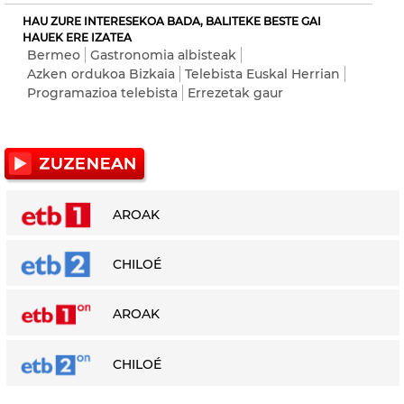
HAU ZURE INTERESEKOA BADA, BALITEKE BESTE GAI
HAUEK ERE IZATEA
Bermeo
Gastronomia albisteak
Azken ordukoa Bizkaia
Telebista Euskal Herrian
Programazioa telebista
Errezetak gaur
AROAK
CHILOÉ
AROAK
CHILOÉ