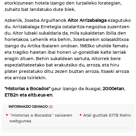
etorkizunean hotela izango den lurzaileko lorategian,
zuhaitz bat landatuko dute biek.
Azkenik, Joseba Arguiñanok
Aitor Arrizabalaga
ezagutuko
du. Arrizabalaga Erretegia ostalaritza-negozioa zuzentzen
du. Aitor lubaki sukaldaria da, mila sukaldetan ibilia den
horietakoa. Lehenik eta behin, Josebarekin solasalditxoa
izango du Artika ibaiaren ondoan. 1983ko uholde famatu
eta tragiko haietan ibai honen ur-goraldiak kalte larriak
eragin zituen. Behin sukaldean sartuta, Aitorrek bere
espezialitateetako bat erakutsiko du, arroza, eta hiru
plater prestatuko ditu: zezen buztan arroza, itsaski arroza
eta arroza txirlekin.
"Historias a Bocados"
gaur izango da ikusgai,
20:00etan
,
ETB2n eta eitb.eus-en
.
INFORMAZIO GEHIAGO
(2)
''Historias a Bocados'' saioaren
Atal guztiak EITB Nahier
webgunea