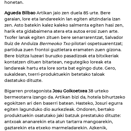
honetan.
Agueda Bilbao
Artikan jaio zen duela 85 urte. Bere
garaian, lore eta landareekin lan egiten aitzindaria izan
zen. Asto batekin kalez kaleko salmenta egiten hasi zen,
harik eta gidabaimena atera eta autoa erosi zuen arte.
Txofer lanak egiten zituen bere senarrarentzat, Salvador
Ruiz de Anduiza
Bermeoko Txo
pilotari ospetsuarentzat;
partidua zuen frontoi guztietara eramaten zuen gizona.
Bere bizitza luzeari buruzko pasadizoak eta bitxikeriak
kontatzen dituen bitartean, negutegiko loreak eta
landareak hartu eta lore sorta bat egingo dute. Gero,
sukaldean, txerri-produktuekin betetako taloak
dastatuko dituzte.
Bigarren protagonista
Josu Goikoetxea
38 urteko
bermeotarra izango da. Artikan bizi da, hotela bihurtzeko
egokitzen ari den baserri batean. Hasteko, Josuri egurra
egiten lagunduko dio aurkezleak. Ondoren, bertako
produktuekin osatutako jaki batzuk prestatuko dituzte:
antxoak ananarekin eta atun tartarra mangoarekin,
gaztarekin eta etxeko marmeladarekin. Azkenik,