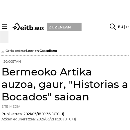
☰
EU
E
ZUZENEAN
Orria entzun
Leer en Castellano
20:00ETAN
Bermeoko Artika
auzoa, gaur, "Historias a
Bocados" saioan
EITB MEDIA
Publikatuta:
2021/03/18
10:36
(UTC+1)
Azken eguneratzea:
2021/03/21
11:20
(UTC+1)