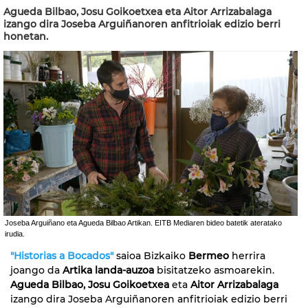
Agueda Bilbao, Josu Goikoetxea eta Aitor Arrizabalaga
izango dira Joseba Arguiñanoren anfitrioiak edizio berri
honetan.
Joseba Arguiñano eta Agueda Bilbao Artikan. EITB Mediaren bideo batetik ateratako
irudia.
"Historias a Bocados"
saioa Bizkaiko
Bermeo
herrira
joango da
Artika landa-auzoa
bisitatzeko asmoarekin.
Agueda Bilbao, Josu Goikoetxea
eta
Aitor Arrizabalaga
izango dira Joseba Arguiñanoren anfitrioiak edizio berri