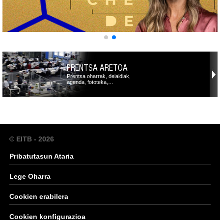
PRENTSA ARETOA
Prentsa oharrak, deialdiak,
agenda, fototeka,…
© EITB - 2026
Pribatutasun Ataria
Lege Oharra
Cookien erabilera
Cookien konfigurazioa