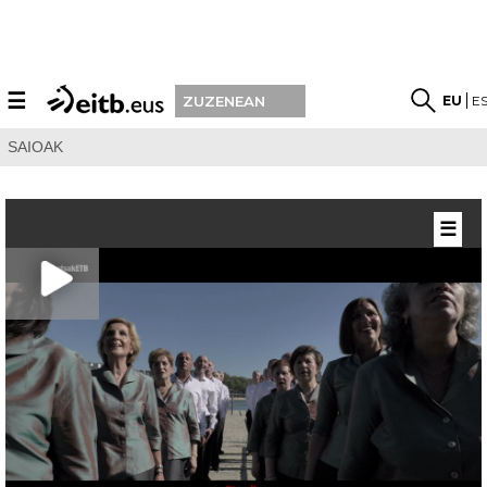
☰
EU
E
ZUZENEAN
SAIOAK
☰