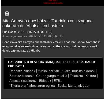
Aita Garayoa abesbatzak 'Txoriak txori' ezaguna
aukeratu du 'Ahotsak'en hasteko
Publikatuta:
2019/10/07
22:30
(UTC+2)
Azken eguneratzea:
2021/05/05
11:20
(UTC+2)
Donostiako Aita Garayoa abesbatzakoek Mikel Laboaren 'Txoriak txori' abesti
ezagunarekin aurkeztu dute haien burua. Abestia tonu bat beherago amaitu
dutela azpimarratu du Hibaik.
HAU ZURE INTERESEKOA BADA, BALITEKE BESTE GAI HAUEK
ERE IZATEA
Donostia bideoak
Euskal herriak
Euskal musika bideoak
Zarautz bideoak
Gaur egungo musika
Telebista
Kultura
Abestiak euskaraz
Bideoak
ETB1
“Txoria txori” abestiaren egilea
Euskal kantariak gaur