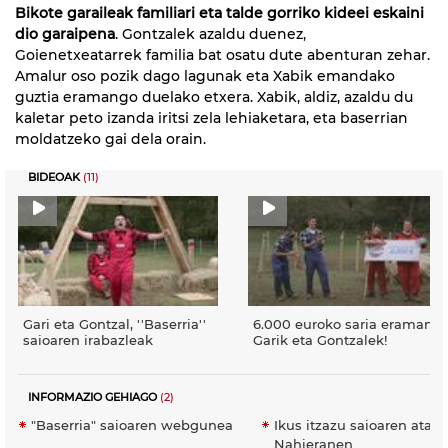
Bikote garaileak familiari eta talde gorriko kideei eskaini
dio garaipena
. Gontzalek azaldu duenez,
Goienetxeatarrek familia bat osatu dute abenturan zehar.
Amalur oso pozik dago lagunak eta Xabik emandako
guztia eramango duelako etxera. Xabik, aldiz, azaldu du
kaletar peto izanda iritsi zela lehiaketara, eta baserrian
moldatzeko gai dela orain.
BIDEOAK
(11)
Gari eta Gontzal, ''Baserria''
6.000 euroko saria eraman d
saioaren irabazleak
Garik eta Gontzalek!
INFORMAZIO GEHIAGO
(2)
"Baserria" saioaren webgunea
Ikus itzazu saioaren atala
Nahieranen