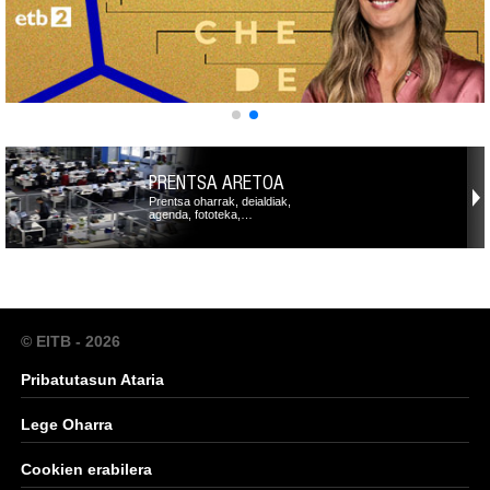
PRENTSA ARETOA
Prentsa oharrak, deialdiak,
agenda, fototeka,…
© EITB - 2026
Pribatutasun Ataria
Lege Oharra
Cookien erabilera