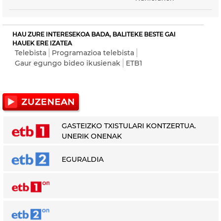
HAU ZURE INTERESEKOA BADA, BALITEKE BESTE GAI
HAUEK ERE IZATEA
Telebista
Programazioa telebista
Gaur egungo bideo ikusienak
ETB1
GASTEIZKO TXISTULARI KONTZERTUA.
UNERIK ONENAK
EGURALDIA