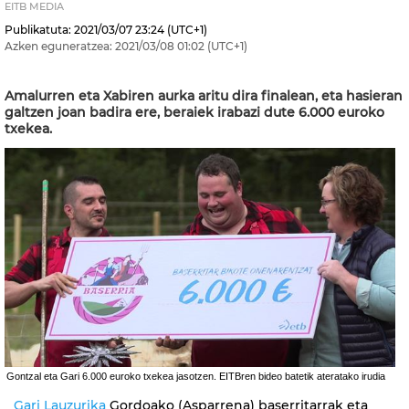
EITB MEDIA
Publikatuta:
2021/03/07
23:24
(UTC+1)
Azken eguneratzea:
2021/03/08
01:02
(UTC+1)
Amalurren eta Xabiren aurka aritu dira finalean, eta hasieran
galtzen joan badira ere, beraiek irabazi dute 6.000 euroko
txekea.
Gontzal eta Gari 6.000 euroko txekea jasotzen. EITBren bideo batetik ateratako irudia
Gari Lauzurika
Gordoako (Asparrena) baserritarrak eta