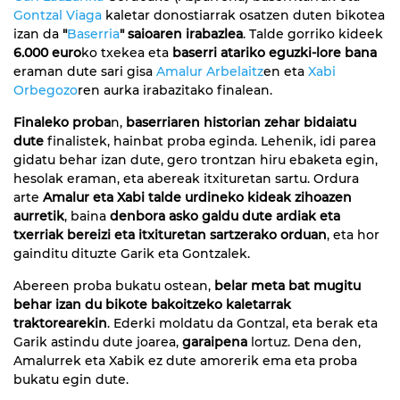
Gontzal Viaga
kaletar donostiarrak osatzen duten bikotea
izan da
"
Baserria
" saioaren irabazlea
. Talde gorriko kideek
6.000 euro
ko txekea eta
baserri atariko eguzki-lore bana
eraman dute sari gisa
Amalur Arbelaitz
en eta
Xabi
Orbegozo
ren aurka irabazitako finalean.
Finaleko proba
n,
baserriaren historian zehar bidaiatu
dute
finalistek, hainbat proba eginda. Lehenik, idi parea
gidatu behar izan dute, gero trontzan hiru ebaketa egin,
hesolak eraman, eta abereak itxituretan sartu. Ordura
arte
Amalur eta Xabi talde urdineko kideak zihoazen
aurretik
, baina
denbora asko galdu dute ardiak eta
txerriak bereizi eta itxituretan sartzerako orduan
, eta hor
gainditu dituzte Garik eta Gontzalek.
Abereen proba bukatu ostean,
belar meta bat mugitu
behar izan du bikote bakoitzeko kaletarrak
traktorearekin
. Ederki moldatu da Gontzal, eta berak eta
Garik astindu dute joarea,
garaipena
lortuz. Dena den,
Amalurrek eta Xabik ez dute amorerik ema eta proba
bukatu egin dute.