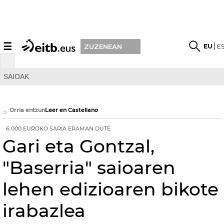
☰
EU
E
ZUZENEAN
SAIOAK
Orria entzun
Leer en Castellano
6.000 EUROKO SARIA ERAMAN DUTE
Gari eta Gontzal,
"Baserria" saioaren
lehen edizioaren bikote
irabazlea