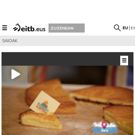
☰
EU
E
ZUZENEAN
SAIOAK
☰