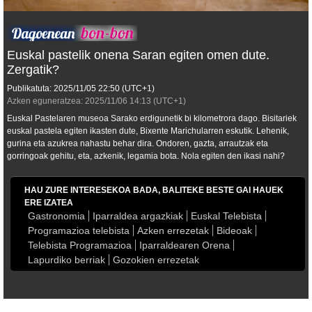
Euskal pastelik onena Saran egiten omen dute.
Zergatik?
Publikatuta:
2025/11/05
22:50
(UTC+1)
Azken eguneratzea:
2025/11/06
14:13
(UTC+1)
Euskal Pastelaren museoa Sarako erdigunetik bi kilometrora dago. Bisitariek
euskal pastela egiten ikasten dute, Bixente Marichularren eskutik. Lehenik,
gurina eta azukrea nahastu behar dira. Ondoren, gazta, arrautzak eta
gorringoak gehitu, eta, azkenik, legamia bota. Nola egiten den ikasi nahi?
HAU ZURE INTERESEKOA BADA, BALITEKE BESTE GAI HAUEK
ERE IZATEA
Gastronomia
Iparraldea argazkiak
Euskal Telebista
Programazioa telebista
Azken errezetak
Bideoak
Telebista Programazioa
Iparraldearen Orena
Lapurdiko berriak
Gozokien errezetak