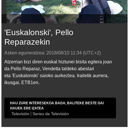
'Euskalonski', Pello
Reparazekin
Azken eguneratzea:
2018/08/10
11:34
(UTC+2)
Atzerrian bizi diren euskal hiztunei bisita egitera joan
da Pello Reparaz, Vendetta taldeko abeslari
eta 'Euskalonski' saioko aurkezlea. Irailetik aurrera,
ikusgai, ETB1en.
HAU ZURE INTERESEKOA BADA, BALITEKE BESTE GAI
HAUEK ERE IZATEA
Televisión
Series de Televisión