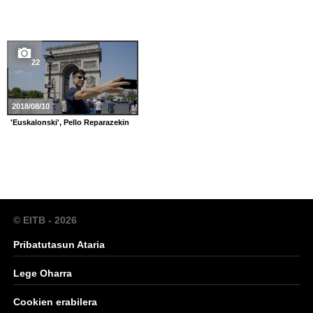
22
2018/08/10
'Euskalonski', Pello Reparazekin
© EITB - 2026
Pribatutasun Ataria
Lege Oharra
Cookien erabilera