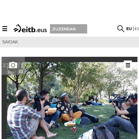
☰
EU
E
ZUZENEAN
SAIOAK
☰
22