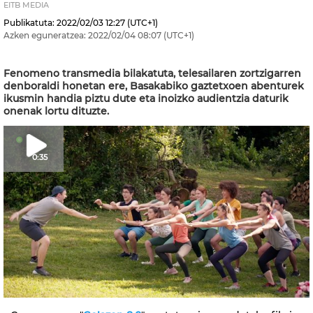
EITB MEDIA
Publikatuta:
2022/02/03
12:27
(UTC+1)
Azken eguneratzea:
2022/02/04
08:07
(UTC+1)
Fenomeno transmedia bilakatuta, telesailaren zortzigarren
denboraldi honetan ere, Basakabiko gaztetxoen abenturek
ikusmin handia piztu dute eta inoizko audientzia daturik
onenak lortu dituzte.
0:35