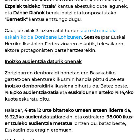
Ezpalak taldeko "Itzala"
kantua abestuko dute lagunek,
eta
Dánae Riañok
berak idatzi eta konposatutako
"Barnetik"
kantua entzungo dugu.
Gaur, otsailak 3, azken atal honen
aurrestreinaldia
eskainiko da
Donibane Lohizunen
, Seaska
Ipar Euskal
Herriko Ikastolen Federazioaren eskutik, telesailaren
aktore protagonisten partehartzearekin.
Inoizko audientzia daturik onenak
Zortzigarren denboraldi honetan ere Basakabiko
gaztetxoen abenturek ikusmin handia piztu dute eta
inoizko denboraldirik ikusiena
bihurtu da. Batez beste,
% 6,0ko audientzia-zatia
eta
euskaldunen arteko % 14,4ko
kuota
eskuratu ditu.
Halaber,
4 eta 12 urte bitarteko umeen artean liderra
da,
% 32,9ko audientzia-zatia
rekin, eta ostiralero,
98.000 ikus-
entzuleko audientzia metatua
lortzen du, bataz beste,
Euskadin eta eragin eremuan.