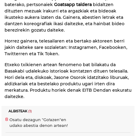
baterako, pertsonaiek
Goatsapp taldera
bidaltzen
dituzten mezuak irakurri eta argazkiak eta bideoak
ikusteko aukera izaten da. Gainera, abestien letrak eta
dantzen koreografiak ikasi daitezke, eta hainbat bideo
berezirekin gozatu daiteke.
Horrez gainera, telesailaren eta bertako aktoreen berri
jakin daiteke sare sozialetan: Instagramen, Facebooken,
Twitterren eta Tik Token.
Etxeko txikienen artean fenomeno bat bilakatu da
Basakabi udalekuko istorioak kontatzen dituen telesaila.
Hori dela eta, diskoak, Jasone Osorok idatzitako liburuak,
aldizkariak eta bestelako produktu ugari irten dira
merkatura. Produktu horiek denak EITB Dendan eskuratu
daitezke.
ALBISTEAK
(1)
Osatu dezagun "Go!azen"en
udako abestia denon artean!