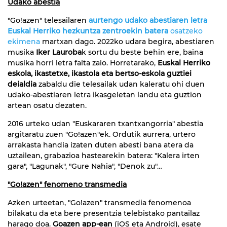
Udako abestia
"Go!azen" telesailaren
aurtengo udako abestiaren letra
Euskal Herriko hezkuntza zentroekin batera
osatzeko
ekimena
martxan dago. 2022ko udara begira, abestiaren
musika
Iker Lauroba
k sortu du beste behin ere, baina
musika horri letra falta zaio. Horretarako,
Euskal Herriko
eskola, ikastetxe, ikastola eta bertso-eskola guztiei
deialdia
zabaldu die telesailak udan kaleratu ohi duen
udako-abestiaren letra ikasgeletan landu eta guztion
artean osatu dezaten.
2016 urteko udan "Euskararen txantxangorria" abestia
argitaratu zuen "Go!azen"ek. Ordutik aurrera, urtero
arrakasta handia izaten duten abesti bana atera da
uztailean, grabazioa hastearekin batera: "Kalera irten
gara", "Lagunak", "Gure Nahia", "Denok zu"…
"Go!azen" fenomeno transmedia
Azken urteetan, "Go!azen" transmedia fenomenoa
bilakatu da eta bere presentzia telebistako pantailaz
harago doa.
Goazen app-ean
(iOS eta Android), esate