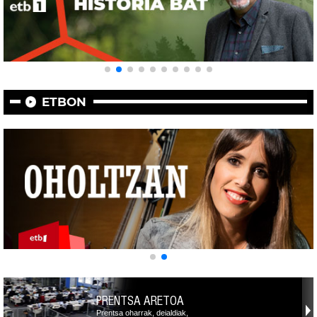
ETBON
PRENTSA ARETOA
Prentsa oharrak, deialdiak,