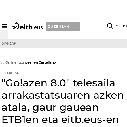
☰
EU
E
ZUZENEAN
SAIOAK
Orria entzun
Leer en Castellano
21:00ETAN
"Go!azen 8.0" telesaila
arrakastatsuaren azken
atala, gaur gauean
ETB1en eta eitb.eus-en