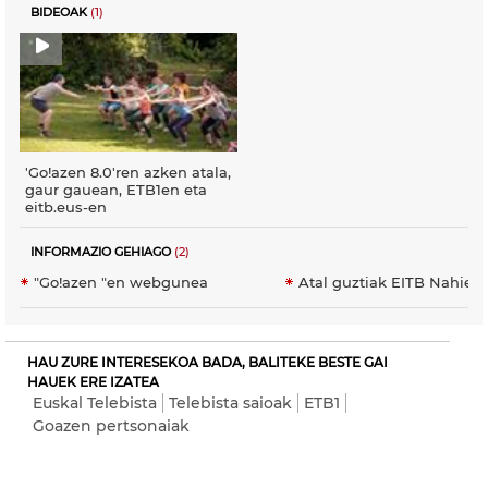
BIDEOAK
(1)
'Go!azen 8.0'ren azken atala,
gaur gauean, ETB1en eta
eitb.eus-en
INFORMAZIO GEHIAGO
(2)
"Go!azen "en webgunea
Atal guztiak EITB Nahier
HAU ZURE INTERESEKOA BADA, BALITEKE BESTE GAI
HAUEK ERE IZATEA
Euskal Telebista
Telebista saioak
ETB1
Goazen pertsonaiak