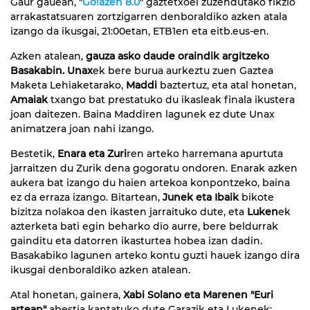
Gaur gauean, "
Go!azen 8.0
" gaztetxoei zuzendutako fikzio
arrakastatsuaren zortzigarren denboraldiko azken atala
izango da ikusgai, 21:00etan, ETB1en eta eitb.eus-en.
Azken atalean,
gauza asko daude oraindik argitzeko
Basakabin.
Unax
ek bere burua aurkeztu zuen Gaztea
Maketa Lehiaketarako,
Maddi
baztertuz, eta atal honetan,
Amaiak
txango bat prestatuko du ikasleak finala ikustera
joan daitezen. Baina Maddiren lagunek ez dute Unax
animatzera joan nahi izango.
Bestetik,
Enara eta Zuri
ren arteko harremana apurtuta
jarraitzen du Zurik dena gogoratu ondoren. Enarak azken
aukera bat izango du haien artekoa konpontzeko, baina
ez da erraza izango. Bitartean,
Junek eta Ibaik
bikote
bizitza nolakoa den ikasten jarraituko dute, eta
Luken
ek
azterketa bati egin beharko dio aurre, bere beldurrak
gainditu eta datorren ikasturtea hobea izan dadin.
Basakabiko lagunen arteko kontu guzti hauek izango dira
ikusgai denboraldiko azken atalean.
Atal honetan, gainera,
Xabi Solano eta Marenen "Euri
artean"
abestia kantatuko dute Garazik eta Lukenek;